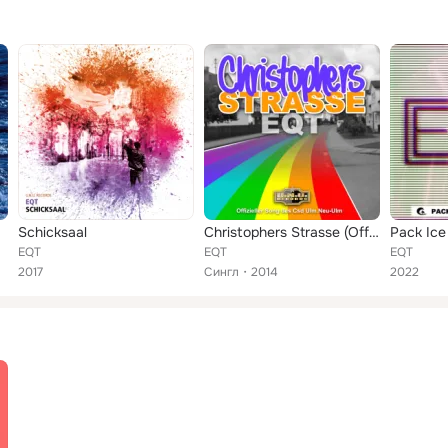
Schicksaal
Christophers Strasse (Offizieller Song des Csd Ulm.Neu-Ulm)
Pack Ice
EQT
EQT
EQT
2017
Сингл
2014
2022