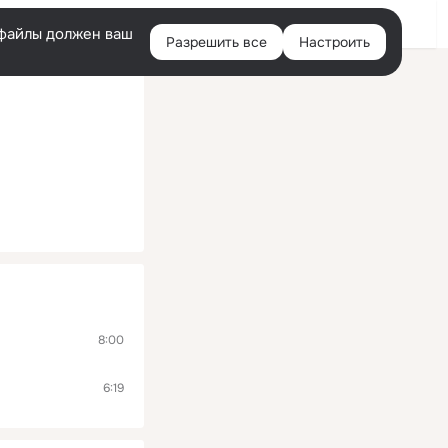
Помощь
Войти
й
e-файлы должен ваш
Разрешить все
Настроить
Правая
колонка
8:00
6:19