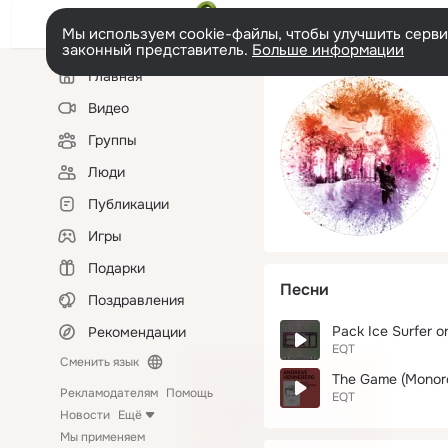
Мы используем cookie-файлы, чтобы улучшить сервис
законный представитель.
Больше информации
Левая
Главная
колонка
Видео
Группы
Люди
Публикации
Игры
Подарки
Песни
Поздравления
Pack Ice Surfer 
Рекомендации
EQT
Сменить язык
The Game (Monor
Рекламодателям
Помощь
EQT
Новости
Ещё
Мы применяем