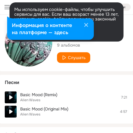
Войти
Мы используем cookie-файлы, чтобы улучшить
сервисы для вас. Если ваш возраст менее 13 лет,
настроить cookie-файлы должен ваш законный
представитель.
Больше информации
Исполнитель
Информация о контенте
Разрешить все
Настроить
на платформе — здесь
Alien Waves
9 альбомов
Слушать
Песни
Basic Mood (Remix)
7:21
Alien Waves
Basic Mood (Original Mix)
4:57
Alien Waves