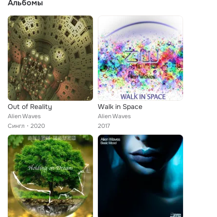
Альбомы
Out of Reality
Walk in Space
Alien Waves
Alien Waves
Сингл
2020
2017