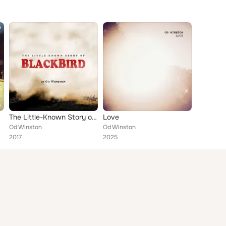
The Little-Known Story of Blackbird
Love
Od Winston
Od Winston
2017
2025