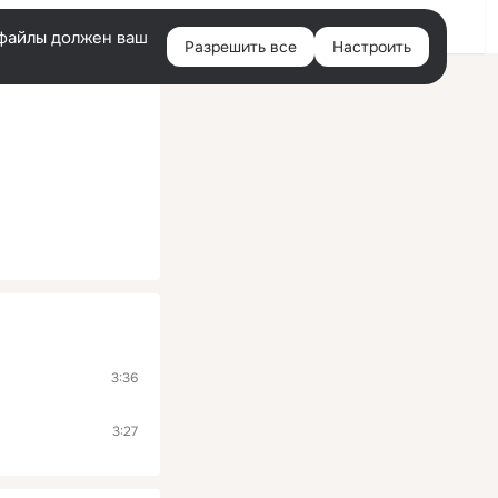
Помощь
Войти
й
e-файлы должен ваш
Разрешить все
Настроить
Правая
колонка
3:36
3:27