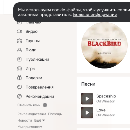
Мы используем cookie-файлы, чтобы улучшить сервис
законный представитель.
Больше информации
Левая
Главная
колонка
Видео
Группы
Люди
Публикации
Игры
Подарки
Песни
Поздравления
Spaceship
Рекомендации
Od Winston
Сменить язык
Love
Рекламодателям
Помощь
Od Winston
Новости
Ещё
Мы применяем