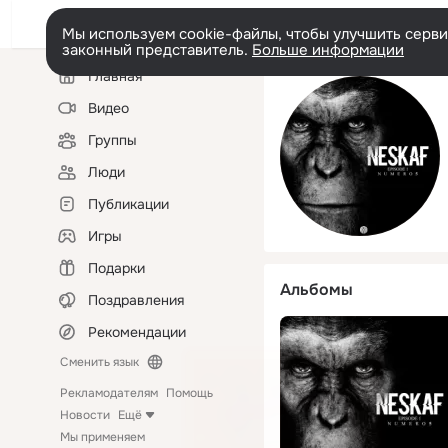
Мы используем cookie-файлы, чтобы улучшить сервис
законный представитель.
Больше информации
Левая
Главная
колонка
Видео
Группы
Люди
Публикации
Игры
Подарки
Альбомы
Поздравления
Рекомендации
Сменить язык
Рекламодателям
Помощь
Новости
Ещё
Мы применяем