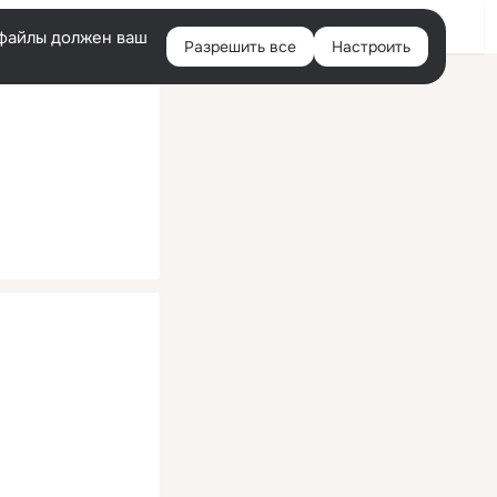
Помощь
Войти
й
e-файлы должен ваш
Разрешить все
Настроить
Правая
колонка