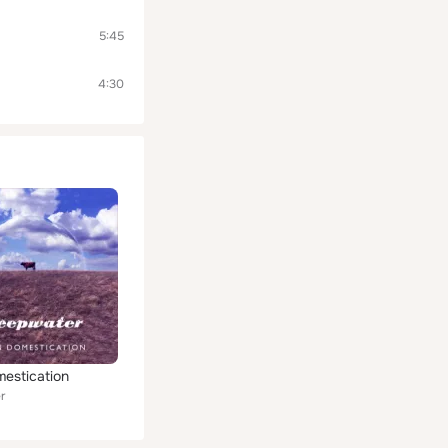
5:45
4:30
mestication
r