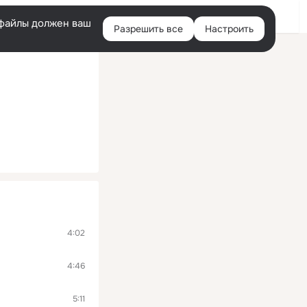
Помощь
Войти
й
e-файлы должен ваш
Разрешить все
Настроить
Правая
колонка
4:02
4:46
5:11