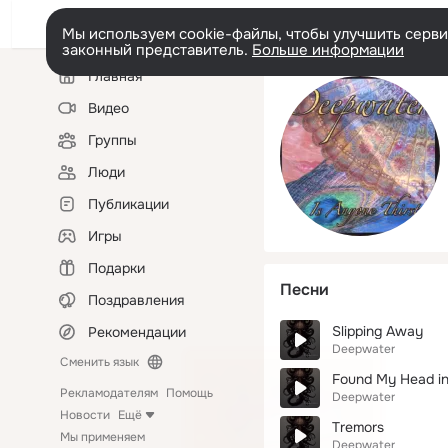
Мы используем cookie-файлы, чтобы улучшить сервис
законный представитель.
Больше информации
Левая
Главная
колонка
Видео
Группы
Люди
Публикации
Игры
Подарки
Песни
Поздравления
Slipping Away
Рекомендации
Deepwater
Сменить язык
Found My Head in 
Рекламодателям
Помощь
Deepwater
Новости
Ещё
Tremors
Мы применяем
Deepwater