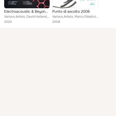
Electroacoustic & Beyond 5: Contemporary Collection, Vol. 12
Punto di ascolto 2006
Various Artists, David Holland, Filipe Leitao, Marco Dibeltulu, Gráinne Mulvey, Jason Fick, Anna Vassiliadis, Elizabeth Hilliard
Various Artists, Marco Dibeltulu, Roberto Girolin, Francesco Galante, Alessandro Altavilla, Marco Tentori, Gian Marco Mora, Anto...
2020
2008