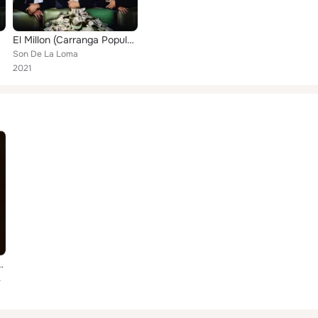
El Millon (Carranga Popular y Parrandera)
Son De La Loma
2021
f New York’s Latin Scene Today!
ento De Agua, ...