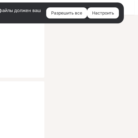
Помощь
Войти
й
e-файлы должен ваш
Разрешить все
Настроить
Правая
колонка