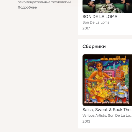
рекомендательные технологии
Подробнее
SON DE LA LOMA
Son De La Loma
2017
Сборники
Salsa, Sweat & Soul: The Best O
Various Artists, Son De La Loma, Manny Oqendo & Libre, Pucho & His Latin Soul Brothers, Los Jóvenes Del Barrio, Vi
2013