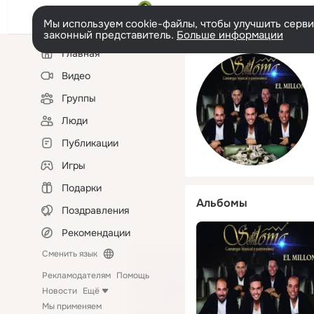
Мы используем cookie-файлы, чтобы улучшить сервис
законный представитель.
Больше информации
Левая
Главная
колонка
Видео
Группы
Люди
Публикации
Игры
Подарки
Альбомы
Поздравления
Рекомендации
Сменить язык
Рекламодателям
Помощь
Новости
Ещё
Мы применяем