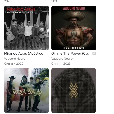
2020
2018
Mirando Atrás (Acústico)
Gimme Tha Power (Cover)
Vaquero Negro
Vaquero Negro
Сингл
2022
Сингл
2023