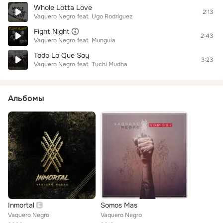
Whole Lotta Love
2:13
Vaquero Negro
feat.
Ugo Rodríguez
Fight Night
2:43
Vaquero Negro
feat.
Munguía
Todo Lo Que Soy
3:23
Vaquero Negro
feat.
Tuchi Mudha
Альбомы
Inmortal
Somos Mas
Vaquero Negro
Vaquero Negro