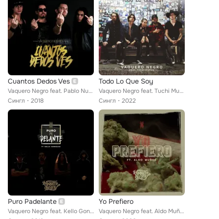
Cuantos Dedos Ves
Todo Lo Que Soy
Vaquero Negro feat. Pablo Numero 3
Vaquero Negro feat. Tuchi Mudha
Сингл
2018
Сингл
2022
Puro Padelante
Yo Prefiero
Vaquero Negro feat. Kello Gonzalez
Vaquero Negro feat. Aldo Muñoz