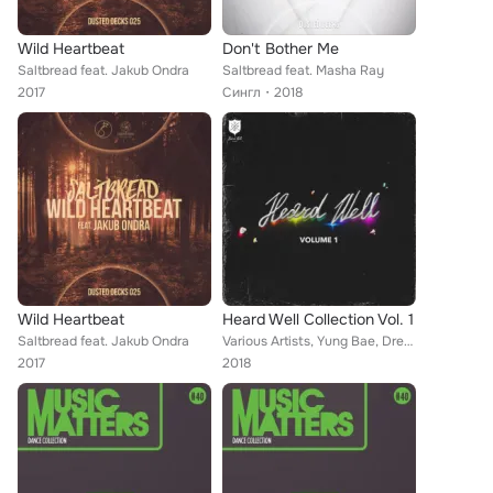
Wild Heartbeat
Don't Bother Me
Saltbread feat. Jakub Ondra
Saltbread feat. Masha Ray
2017
Сингл
2018
Wild Heartbeat
Heard Well Collection Vol. 1
Saltbread feat. Jakub Ondra
Various Artists, Yung Bae, Drex Carter, Elephante, Julius, Atl Smook, Saltbread, Andy Altizer, Ponytails, Sunrises, Hugh, Airlin...
2017
2018