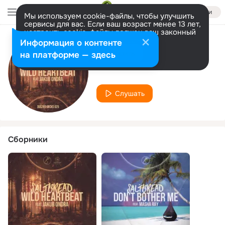
Войти
Мы используем cookie-файлы, чтобы улучшить
сервисы для вас. Если ваш возраст менее 13 лет,
настроить cookie-файлы должен ваш законный
представитель.
Больше информации
Информация о контенте
Исполнитель
Разрешить все
Настроить
на платформе — здесь
Saltbread
Слушать
Сборники