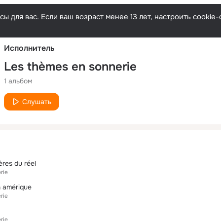
Русски
ы для вас. Если ваш возраст менее 13 лет, настроить cooki
Исполнитель
Les thèmes en sonnerie
1 альбом
Слушать
ières du réel
rie
en amérique
rie
rie