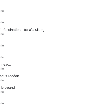
rie
rie
 : fascination - bella's lullaby
rie
rie
rie
anneaux
rie
 sous l'océan
rie
 le truand
rie
rie