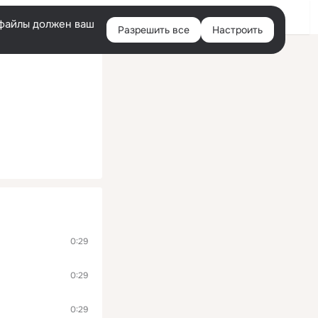
Помощь
Войти
й
e-файлы должен ваш
Разрешить все
Настроить
Правая
колонка
0:29
0:29
0:29