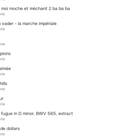
e moi moche et méchant 2 ba ba ba
rie
 vader - la marche impériale
rie
rie
pions
rie
-aimée
rie
ills
rie
ur
rie
 fugue in D minor, BWV 565, extract
rie
de dollars
rie