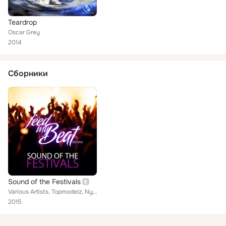
Teardrop
Oscar Grey
2014
Сборники
Sound of the Festivals
Various Artists, Topmodelz, Nymphomania, Drop Box, Killa Squad, Whomadehouse, Malibu Drive, Pulsedriver, Chris Deelay, Brooklyn ...
2015