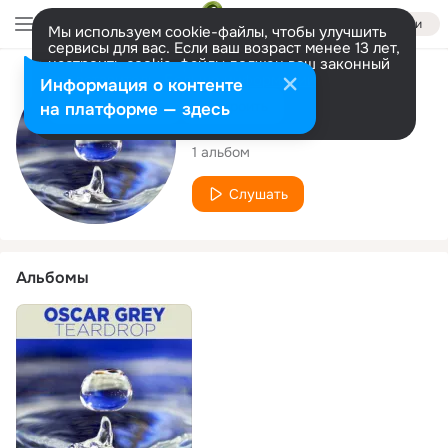
Войти
Мы используем cookie-файлы, чтобы улучшить
сервисы для вас. Если ваш возраст менее 13 лет,
настроить cookie-файлы должен ваш законный
представитель.
Больше информации
Исполнитель
Информация о контенте
Разрешить все
Настроить
на платформе — здесь
Oscar Grey
1 альбом
Слушать
Альбомы