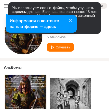
Войти
Мы используем cookie-файлы, чтобы улучшить
сервисы для вас. Если ваш возраст менее 13 лет,
настроить cookie-файлы должен ваш законный
представитель.
Больше информации
Исполнитель
Информация о контенте
Разрешить все
Настроить
на платформе — здесь
Hooshyar Khayam
5 альбомов
Слушать
Альбомы