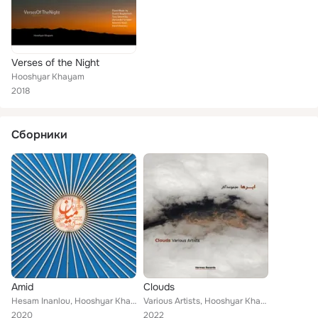
Verses of the Night
Hooshyar Khayam
2018
Сборники
Amid
Clouds
Hesam Inanlou, Hooshyar Khayam, Navid Afghah
Various Artists, Hooshyar Khayam, Mehrdad Pakbaz, Hossein Alizadeh, Jivan Gasparyan, Ankido Darash, Peyman Yazdanian, Alireza Mo...
2020
2022