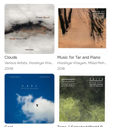
Clouds
Music for Tar and Piano
Various Artists, Hooshyar Khayam, Mehrdad Pakbaz, Jivan Gasparyan, Hossein Alizadeh, Kiya Tabassiyan, Ankido Darash, Peyman Yazd...
Hooshyar Khayam, Milad Mohammadi
2008
2018