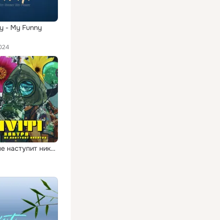
y - My Funny
024
Завтра не наступит никогда