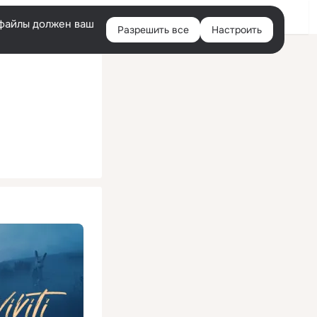
Помощь
Войти
й
e-файлы должен ваш
Разрешить все
Настроить
Правая
колонка