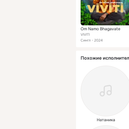
Om Namo Bhagavate
VIVITI
Сингл
2024
Похожие исполните
Натаника