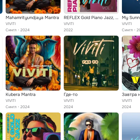
Mahamrityundjaya Mantra
REFLEX Gold Piano Jazz, Vol. 1
My Sunn
VIVITI
VIVITI
VIVITI
Сингл
2024
2022
Сингл
2
Kubera Mantra
Где-то
VIVITI
VIVITI
VIVITI
Сингл
2024
2024
2024