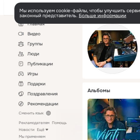
Мы используем cookie-файлы, чтобы улучшить сервис
законный представитель.
Больше информации
Левая
Главная
колонка
Видео
Группы
Люди
Публикации
Игры
Подарки
Альбомы
Поздравления
Рекомендации
Сменить язык
Рекламодателям
Помощь
Новости
Ещё
Мы применяем