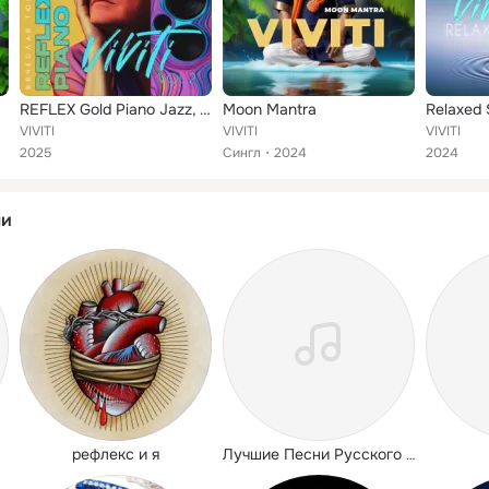
REFLEX Gold Piano Jazz, Vol. 2
Moon Mantra
Relaxed S
VIVITI
VIVITI
VIVITI
2025
Сингл
2024
2024
ли
рефлекс и я
Лучшие Песни Русского Радио