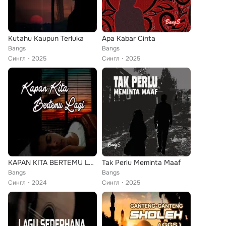
Kutahu Kaupun Terluka
Apa Kabar Cinta
Bangs
Bangs
Сингл
2025
Сингл
2025
KAPAN KITA BERTEMU LAGI
Tak Perlu Meminta Maaf
Bangs
Bangs
Сингл
2024
Сингл
2025