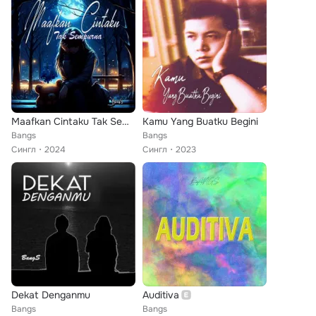
Maafkan Cintaku Tak Sempurna
Kamu Yang Buatku Begini
Bangs
Bangs
Сингл
2024
Сингл
2023
Dekat Denganmu
Auditiva
Bangs
Bangs