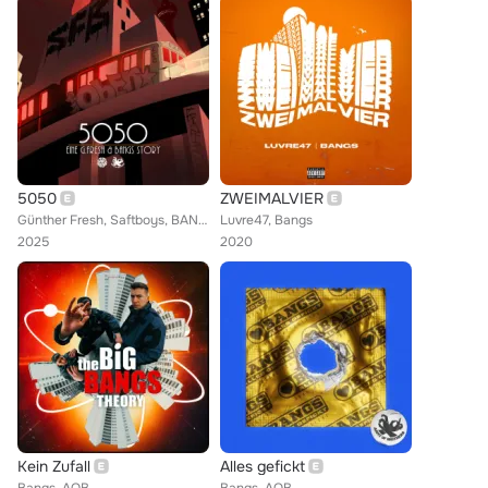
5050
ZWEIMALVIER
Günther Fresh, Saftboys, BANGS feat. AOB
Luvre47, Bangs
2025
2020
Kein Zufall
Alles gefickt