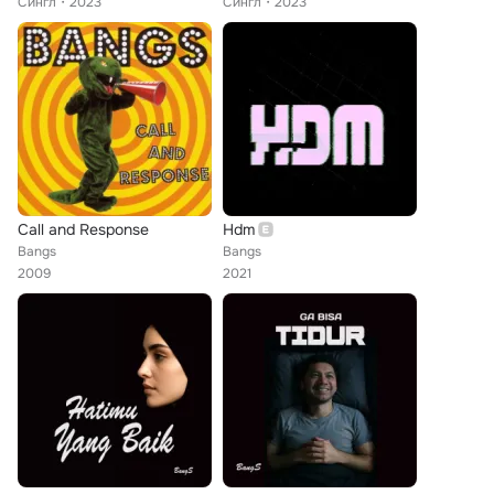
Сингл
2023
Сингл
2023
Call and Response
Hdm
Bangs
Bangs
2009
2021