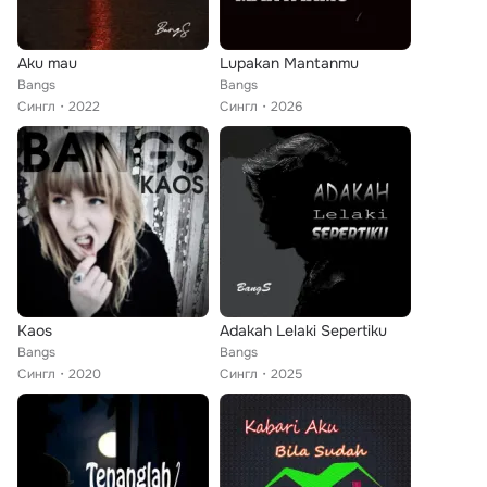
Aku mau
Lupakan Mantanmu
Bangs
Bangs
Сингл
2022
Сингл
2026
Kaos
Adakah Lelaki Sepertiku
Bangs
Bangs
Сингл
2020
Сингл
2025