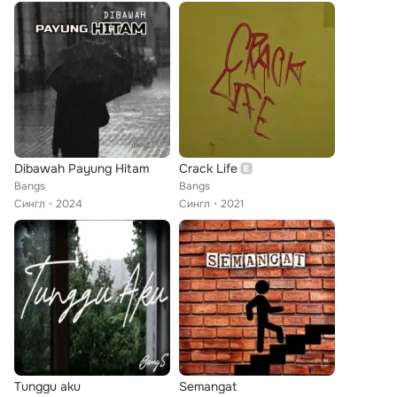
Dibawah Payung Hitam
Crack Life
Bangs
Bangs
Сингл
2024
Сингл
2021
Tunggu aku
Semangat