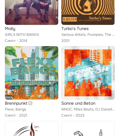
Molly
Turbo's Tunes
GIRLS WITH BANGS
Various Artists, Frumpies, The Breakdowns, Bonfire Madigan, Jim Carroll, Sue P. Fox, Jean Smith, Cadallaca, Bangs, Kleenex, Two ...
Сингл
2014
2001
Brennpunkt
Sonne und Beton
Flexx, Bangs
NNOC, Milez Beats, DJ Danetic feat. LUVRE47, Olexesh, Haki, Bangs, Almani, Chapo, Brudi030, GRiNGO, Kalazh44, B-Tight
Сингл
2021
Сингл
2023