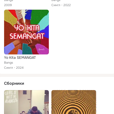
Bangs
Bangs
2009
Сингл
2022
Yo Kita SEMANGAT
Bangs
Сингл
2024
Сборники