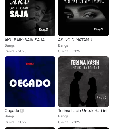
AKU BAIK-BAIK SAJA
ASING DIMATAMU
Bangs
Bangs
Сингл
2025
Сингл
2025
Cegado
Terima kasih Untuk Hari ini
Bangs
Bangs
Сингл
2022
Сингл
2025