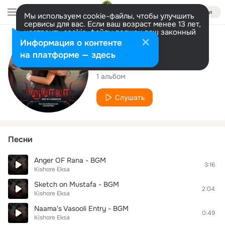
Войти
Мы используем cookie-файлы, чтобы улучшить
сервисы для вас. Если ваш возраст менее 13 лет,
настроить cookie-файлы должен ваш законный
представитель.
Больше информации
Исполнитель
Информация о контенте
Разрешить все
Настроить
на платформе — здесь
Kishore Eksa
1 альбом
Слушать
Песни
Anger OF Rana - BGM
3:16
Kishore Eksa
Sketch on Mustafa - BGM
2:04
Kishore Eksa
Naama's Vasooli Entry - BGM
0:49
Kishore Eksa