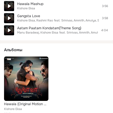
Hawala Mashup
3:56
Kishore Eksa
Gangsta Love
3:58
Kishore Eksa
Rashmi Rao
feat.
Srinivas
Ammith
Amulya
Sahana
Aatam Paatam Kondatam(Theme Song)
4:04
Manu Baradwaj
Kishore Eksa
feat.
Srinivas
Ammith
Amulya
Sahan
Альбомы
Hawala (Original Motion Picture Soundtrack)
Kishore Eksa