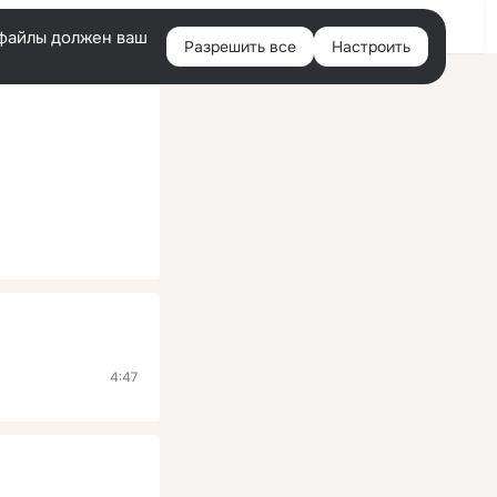
Помощь
Войти
й
e-файлы должен ваш
Разрешить все
Настроить
Правая
колонка
4:47