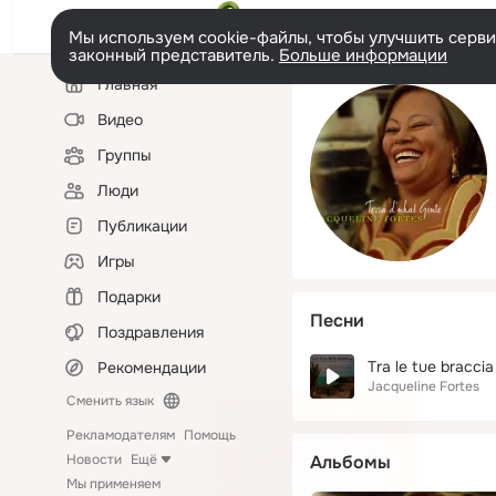
Мы используем cookie-файлы, чтобы улучшить сервис
законный представитель.
Больше информации
Левая
Главная
колонка
Видео
Группы
Люди
Публикации
Игры
Подарки
Песни
Поздравления
Tra le tue braccia
Рекомендации
Jacqueline Fortes
Сменить язык
Рекламодателям
Помощь
Новости
Ещё
Альбомы
Мы применяем