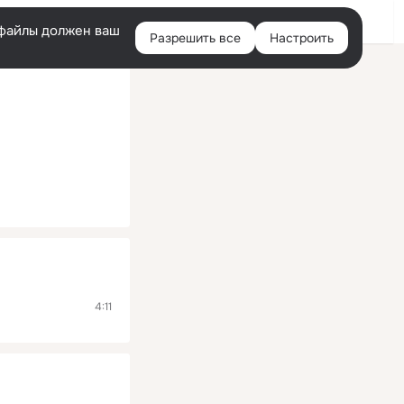
Помощь
Войти
й
e-файлы должен ваш
Разрешить все
Настроить
Правая
колонка
4:11