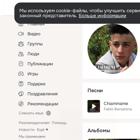
Мы используем cookie-файлы, чтобы улучшить сервис
законный представитель.
Больше информации
Левая
Главная
колонка
Видео
Группы
Люди
Публикации
Игры
Подарки
Песни
Поздравления
Chiammame
Рекомендации
Fabio Barsalona
Сменить язык
Рекламодателям
Помощь
Новости
Ещё
Альбомы
Мы применяем