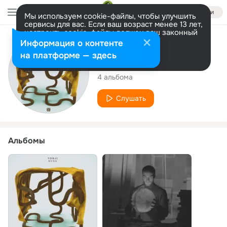
Войти
Мы используем cookie-файлы, чтобы улучшить
сервисы для вас. Если ваш возраст менее 13 лет,
настроить cookie-файлы должен ваш законный
представитель.
Больше информации
Исполнитель
Информация о контенте
Разрешить все
Настроить
на платформе — здесь
Yodji
4 альбома
Слушать
Альбомы