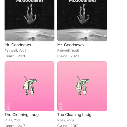
Mr. Goodnews
Mr. Goodnews
Fairwell, Yodji
Fairwell, Yodji
Сингл
2020
Сингл
2020
The Cleaning Lady
The Cleaning Lady
Rilès, Yodji
Rilès, Yodji
Сингл
2017
Сингл
2017