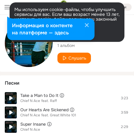
Войти
Мы используем cookie-файлы, чтобы улучшить
сервисы для вас. Если ваш возраст менее 13 лет,
настроить cookie-файлы должен ваш законный
представитель.
Больше информации
Исполнитель
Информация о контенте
Разрешить все
Настроить
на платформе — здесь
Chief N Ace
1 альбом
Слушать
Песни
Take a Man to Do It
3:23
Chief N Ace
feat.
Raff
Our Hearts Are Sickened
3:59
Chief N Ace
feat.
Great White 101
Super Insane
2:29
Chief N Ace