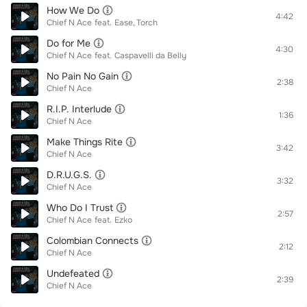
How We Do
4:42
Chief N Ace
feat.
Ease
Torch
Do for Me
4:30
Chief N Ace
feat.
Caspavelli da Belly
No Pain No Gain
2:38
Chief N Ace
R.I.P. Interlude
1:36
Chief N Ace
Make Things Rite
3:42
Chief N Ace
D.R.U.G.S.
3:32
Chief N Ace
Who Do I Trust
2:57
Chief N Ace
feat.
Ezko
Colombian Connects
2:12
Chief N Ace
Undefeated
2:39
Chief N Ace