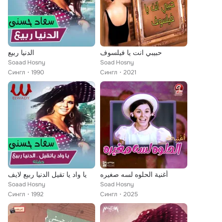
حبيبي انت يا فيلسوف
الدنيا ربيع
Soaad Hosny
Soad Hosny
Сингл
1990
Сингл
2021
أغنية الحلوه لسه صغيره
يا واد يا تقيل الدنيا ربيع لايف
Soaad Hosny
Soad Hosny
Сингл
1992
Сингл
2025