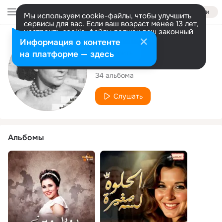
Войти
Мы используем cookie-файлы, чтобы улучшить
сервисы для вас. Если ваш возраст менее 13 лет,
настроить cookie-файлы должен ваш законный
представитель.
Больше информации
Исполнитель
Информация о контенте
Разрешить все
Настроить
на платформе — здесь
Soad Hosny
34 альбома
Слушать
Альбомы