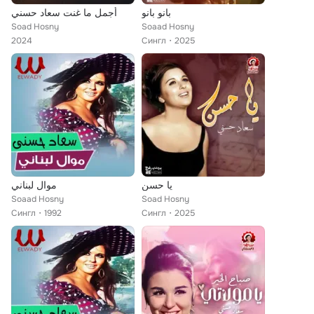
بانو بانو
أجمل ما غنت سعاد حسني
Soad Hosny
Soaad Hosny
2024
Сингл
2025
يا حسن
موال لبناني
Soaad Hosny
Soad Hosny
Сингл
1992
Сингл
2025