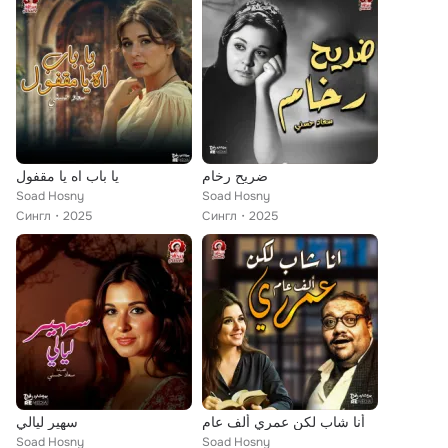
ضريح رخام
يا باب اه يا مقفول
Soad Hosny
Soad Hosny
Сингл
2025
Сингл
2025
أنا شاب لكن عمري ألف عام
سهير ليالي
Soad Hosny
Soad Hosny