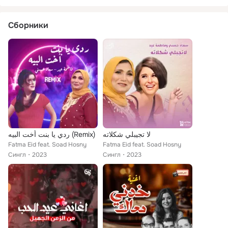
Сборники
لا تجيبلي شكلاته
ردي يا بنت أخت البيه (Remix)
Fatma Eid feat. Soad Hosny
Fatma Eid feat. Soad Hosny
Сингл
2023
Сингл
2023