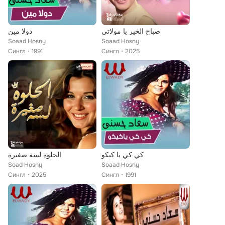
صباح الخير يا مولاتي
دولا مين
Soaad Hosny
Soaad Hosny
Сингл
1991
Сингл
2025
كي كي يا كيكو
الحلوة لسة صغيرة
Soad Hosny
Soaad Hosny
Сингл
2025
Сингл
1991