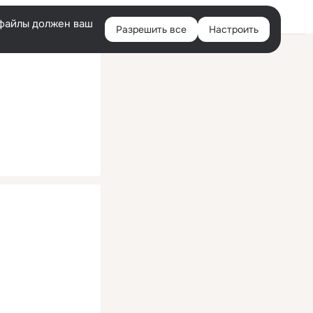
Помощь
Войти
й
e-файлы должен ваш
Разрешить все
Настроить
Правая
колонка