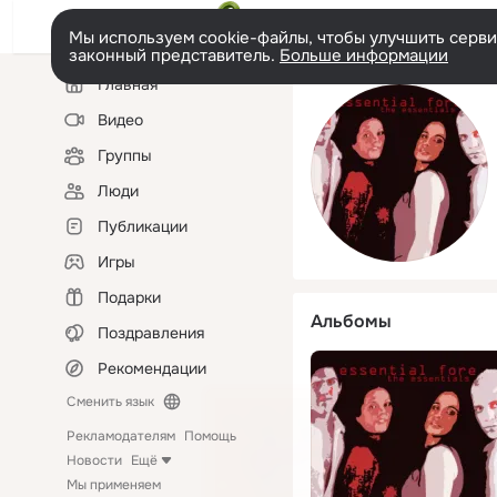
Мы используем cookie-файлы, чтобы улучшить сервис
законный представитель.
Больше информации
Левая
Главная
колонка
Видео
Группы
Люди
Публикации
Игры
Подарки
Альбомы
Поздравления
Рекомендации
Сменить язык
Рекламодателям
Помощь
Новости
Ещё
Мы применяем