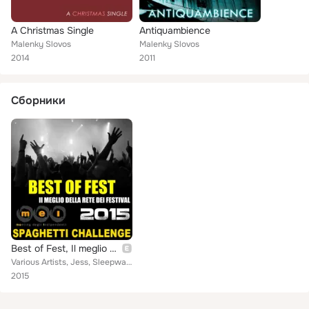
A Christmas Single
Antiquambience
Malenky Slovos
Malenky Slovos
2014
2011
Сборники
Best of Fest, Il meglio della rete dei Festival 2015: MEI - Spaghetti Challenge
Various Artists, Jess, Sleepwalker's Station, Riky Anelli, Virgo, El Cuento de la Chica y la Tequila, Moscaburro, Giuseppe Pagli...
2015