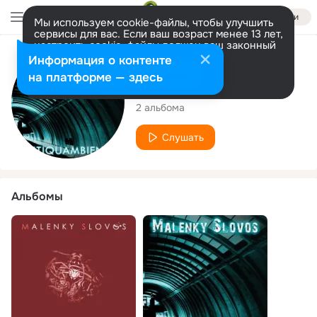
Войти
Мы используем cookie-файлы, чтобы улучшить
сервисы для вас. Если ваш возраст менее 13 лет,
настроить cookie-файлы должен ваш законный
представитель.
Больше информации
Исполнитель
Информация о контенте
Разрешить все
Настроить
на платформе — здесь
Malenky Slovos
2 альбома
Слушать
Альбомы