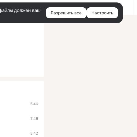
Помощь
Войти
й
e-файлы должен ваш
Разрешить все
Настроить
Правая
колонка
5:46
7:46
3:42