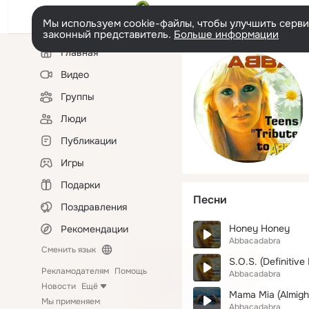
Мы используем cookie-файлы, чтобы улучшить сервис
законный представитель.
Больше информации
Левая
Главная
колонка
Видео
Группы
Люди
Публикации
Игры
Подарки
Песни
Поздравления
Honey Honey
Рекомендации
Abbacadabra
Сменить язык
S.O.S. (Definitive 
Рекламодателям
Помощь
Abbacadabra
Новости
Ещё
Mama Mia (Almigh
Мы применяем
Abbacadabra