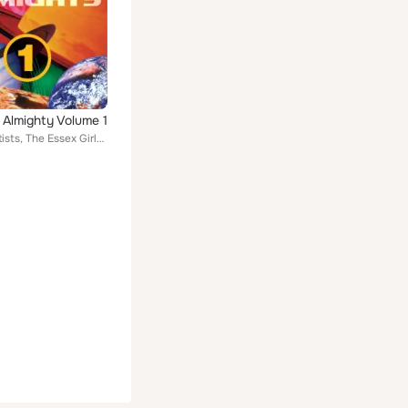
 Almighty Volume 1
Various Artists, The Essex Girls, Linda Taylor, Truman, Royal 'T', Abbacadabra, Destiny Love, Obsession, Rochelle, Destination, ...