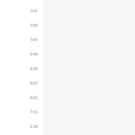
5:41
7:08
5:10
5:48
6:28
6:27
6:22
7:22
2:28