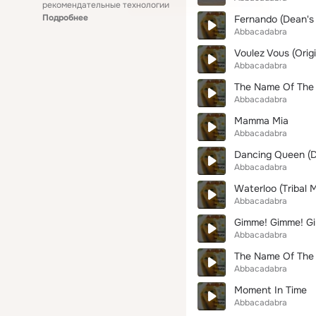
рекомендательные технологии
Подробнее
Fernando (Dean's 
Abbacadabra
Voulez Vous (Origi
Abbacadabra
The Name Of The 
Abbacadabra
Mamma Mia
Abbacadabra
Dancing Queen (De
Abbacadabra
Waterloo (Tribal M
Abbacadabra
Gimme! Gimme! Gim
Abbacadabra
The Name Of The 
Abbacadabra
Moment In Time
Abbacadabra