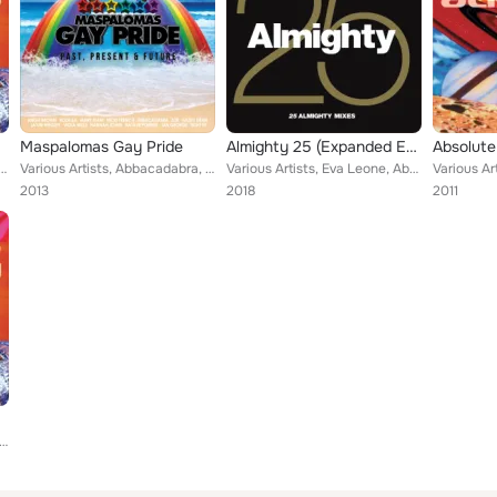
e 2
Maspalomas Gay Pride
Almighty 25 (Expanded Edition)
Absolute
, Abbacadabra, Obsession, Sarah Washington, Patricia Stamford, Simone, Drama Feat. Melanie Wilso...
Various Artists, Abbacadabra, Jason Prince, Jaymi Hensley, Boyz With Toyz, Zoe, Teresa Marie, Northernbeat, Indeed, Jan George, ...
Various Artists, Eva Leone, Abbacadabra, Almighty Showgirls, Almighty vs. The Midnight Shift, Amazonia, Taylor Jay, Obsession, H...
2013
2018
2011
e 5
 Hannah & Her Sisters, The Kinky Boyz, Abbacadabra, One Vision, Rainbow Nation, Obsession, Roman Holiday, Rochel...