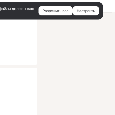
Помощь
Войти
й
e-файлы должен ваш
Разрешить все
Настроить
Правая
колонка