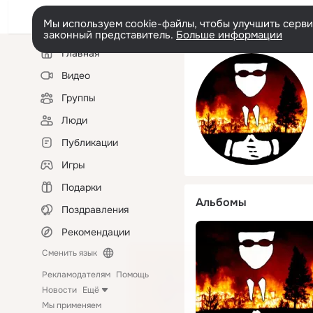
Мы используем cookie-файлы, чтобы улучшить сервис
законный представитель.
Больше информации
Левая
Главная
колонка
Видео
Группы
Люди
Публикации
Игры
Подарки
Альбомы
Поздравления
Рекомендации
Сменить язык
Рекламодателям
Помощь
Новости
Ещё
Мы применяем