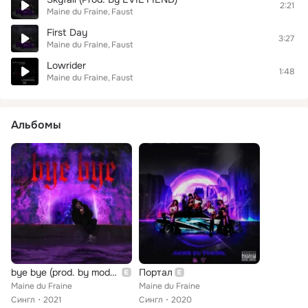
2:21
Maine du Fraine
Faust
First Day
3:27
Maine du Fraine
Faust
Lowrider
1:48
Maine du Fraine
Faust
Альбомы
bye bye (prod. by modestboy1095)
Портал
Maine du Fraine
Maine du Fraine
Сингл
2021
Сингл
2020