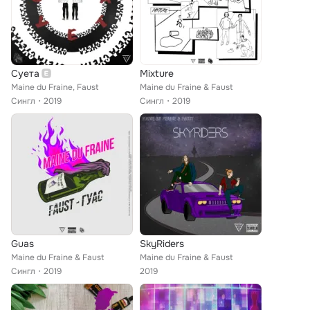
Суета
Mixture
Maine du Fraine, Faust
Maine du Fraine & Faust
Сингл
2019
Сингл
2019
Guas
SkyRiders
Maine du Fraine & Faust
Maine du Fraine & Faust
Сингл
2019
2019