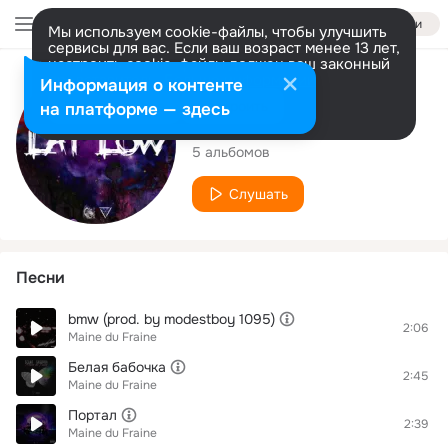
Войти
Мы используем cookie-файлы, чтобы улучшить
сервисы для вас. Если ваш возраст менее 13 лет,
настроить cookie-файлы должен ваш законный
представитель.
Больше информации
Исполнитель
Информация о контенте
Разрешить все
Настроить
на платформе — здесь
Maine du Fraine
5 альбомов
Слушать
Песни
bmw (prod. by modestboy 1095)
2:06
Maine du Fraine
Белая бабочка
2:45
Maine du Fraine
Портал
2:39
Maine du Fraine