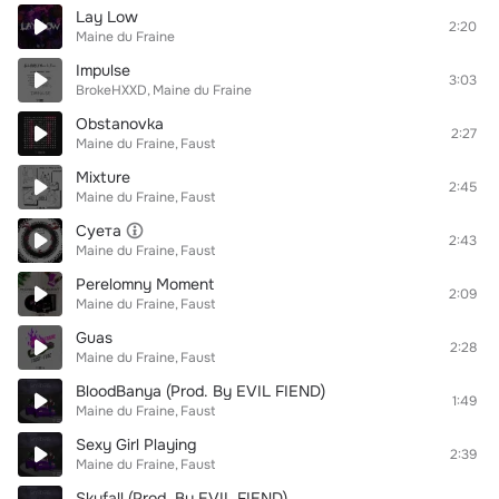
Lay Low
2:20
Maine du Fraine
Impulse
3:03
BrokeHXXD
Maine du Fraine
Obstanovka
2:27
Maine du Fraine
Faust
Mixture
2:45
Maine du Fraine
Faust
Суета
2:43
Maine du Fraine
Faust
Perelomny Moment
2:09
Maine du Fraine
Faust
Guas
2:28
Maine du Fraine
Faust
BloodBanya (Prod. By EVIL FIEND)
1:49
Maine du Fraine
Faust
Sexy Girl Playing
2:39
Maine du Fraine
Faust
Skyfall (Prod. By EVIL FIEND)