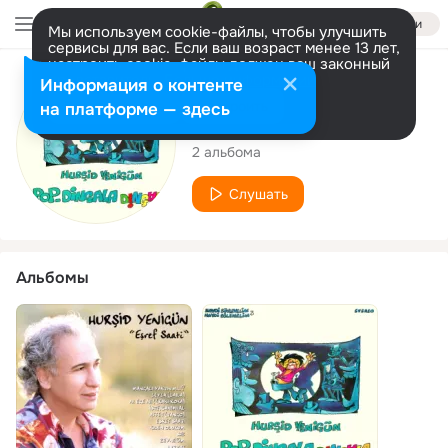
Войти
Мы используем cookie-файлы, чтобы улучшить
сервисы для вас. Если ваш возраст менее 13 лет,
настроить cookie-файлы должен ваш законный
представитель.
Больше информации
Исполнитель
Информация о контенте
Разрешить все
Настроить
на платформе — здесь
Hurşid Yenigün
2 альбома
Слушать
Альбомы