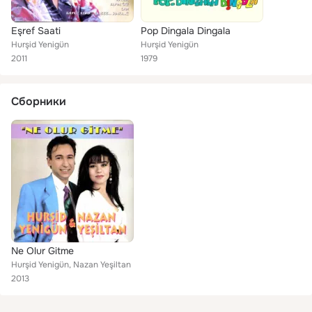
Eşref Saati
Pop Dingala Dingala
Hurşid Yenigün
Hurşid Yenigün
2011
1979
Сборники
Ne Olur Gitme
Hurşid Yenigün, Nazan Yeşiltan
2013