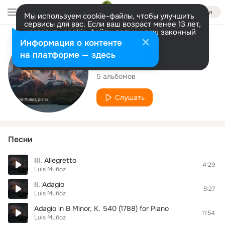
Войти
Мы используем cookie-файлы, чтобы улучшить
сервисы для вас. Если ваш возраст менее 13 лет,
настроить cookie-файлы должен ваш законный
представитель.
Больше информации
Исполнитель
Информация о контенте
Разрешить все
Настроить
на платформе — здесь
Luis Muñoz
5 альбомов
Слушать
Песни
III. Allegretto
4:29
Luis Muñoz
II. Adagio
5:27
Luis Muñoz
Adagio in B Minor, K. 540 (1788) for Piano
11:54
Luis Muñoz