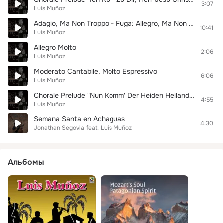
3:07
Luis Muñoz
Adagio, Ma Non Troppo - Fuga: Allegro, Ma Non Troppo
10:41
Luis Muñoz
Allegro Molto
2:06
Luis Muñoz
Moderato Cantabile, Molto Espressivo
6:06
Luis Muñoz
Chorale Prelude "Nun Komm' Der Heiden Heiland", BWV 659
4:55
Luis Muñoz
Semana Santa en Achaguas
4:30
Jonathan Segovia
feat.
Luis Muñoz
Альбомы