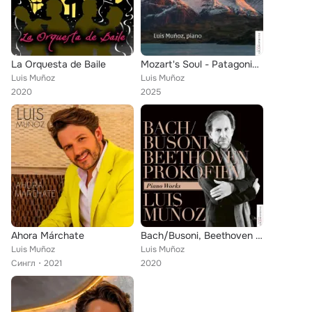
La Orquesta de Baile
Mozart's Soul - Patagonian Spirit
Luis Muñoz
Luis Muñoz
2020
2025
Ahora Márchate
Bach/Busoni, Beethoven & Prokofiev: Piano Works
Luis Muñoz
Luis Muñoz
Сингл
2021
2020