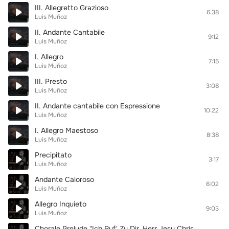
III. Allegretto Grazioso
6:38
Luis Muñoz
II. Andante Cantabile
9:12
Luis Muñoz
I. Allegro
7:15
Luis Muñoz
III. Presto
3:08
Luis Muñoz
II. Andante cantabile con Espressione
10:22
Luis Muñoz
I. Allegro Maestoso
8:38
Luis Muñoz
Precipitato
3:17
Luis Muñoz
Andante Caloroso
6:02
Luis Muñoz
Allegro Inquieto
9:03
Luis Muñoz
Chorale Prelude "Ich Ruf' Zu Dir, Herr Jesu Christ", BWV 639