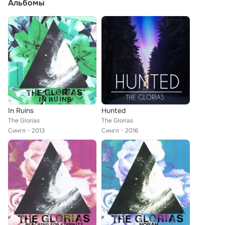
Альбомы
In Ruins
Hunted
The Glorias
The Glorias
Сингл
2013
Сингл
2016