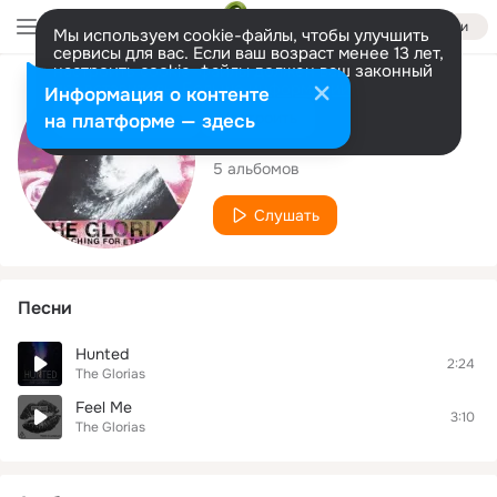
Войти
Мы используем cookie-файлы, чтобы улучшить
сервисы для вас. Если ваш возраст менее 13 лет,
настроить cookie-файлы должен ваш законный
представитель.
Больше информации
Исполнитель
Информация о контенте
Разрешить все
Настроить
на платформе — здесь
The Glorias
5 альбомов
Слушать
Песни
Hunted
2:24
The Glorias
Feel Me
3:10
The Glorias