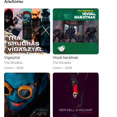
Альбомы
Vigasztal
Hívjál barátnak
Tha Shudras
Tha Shudras
Сингл
2019
Сингл
2019