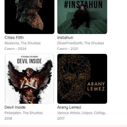
Cities Filth
instahun
Realecta, Tha Shudras
OliverFromEarth, Tha Shudras
Сингл
2024
Сингл
2021
Devil Inside
Arany Lemez
Peterjabin, Tha Shudras
Various Artists, Uzipov, Csillag Kórus, InFusion Trio, Baron Mantis, YOULÏ, Drastik Putto, Face'n'Base, Margaret Island, Hangács...
2018
2017