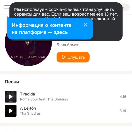
Войти
Мы используем cookie-файлы, чтобы улучшить
сервисы для вас. Если ваш возраст менее 13 лет,
настроить cookie-файлы должен ваш законный
представитель.
Больше информации
Исполнитель
Информация о контенте
Разрешить все
Настроить
на платформе — здесь
Tha Shudras
5 альбомов
Слушать
Песни
Tiradidá
4:16
Roma Soul
feat.
Tha Shudras
A Lejtőn
3:14
Tha Shudras