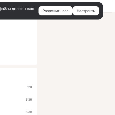
Помощь
Войти
й
e-файлы должен ваш
Разрешить все
Настроить
Правая
колонка
5:31
5:35
5:38