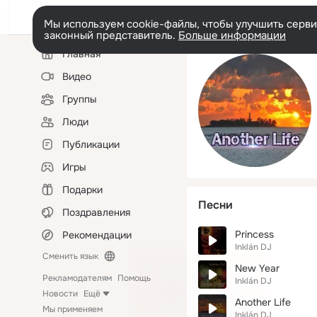
Мы используем cookie-файлы, чтобы улучшить сервис
законный представитель.
Больше информации
Левая
Главная
колонка
Видео
Группы
Люди
Публикации
Игры
Подарки
Песни
Поздравления
Princess
Рекомендации
Inklán DJ
Сменить язык
New Year
Рекламодателям
Помощь
Inklán DJ
Новости
Ещё
Another Life
Мы применяем
Inklán DJ