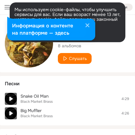
Войти
Мы используем cookie-файлы, чтобы улучшить
сервисы для вас. Если ваш возраст менее 13 лет,
настроить cookie-файлы должен ваш законный
представитель.
Больше информации
Исполнитель
Информация о контенте
Разрешить все
Настроить
на платформе — здесь
Black Market Brass
8 альбомов
Слушать
Песни
Snake Oil Man
4:29
Black Market Brass
Big Muffler
4:26
Black Market Brass