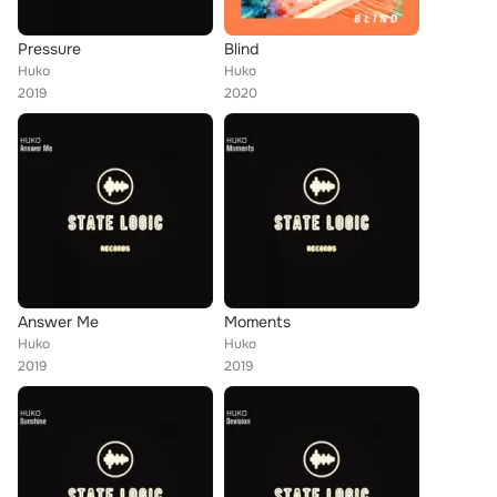
Pressure
Blind
Huko
Huko
2019
2020
Answer Me
Moments
Huko
Huko
2019
2019