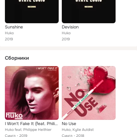
Sunshine
Devision
Huko
Huko
2019
2019
Сборники
I Won't Fake It (feat. Philippe Heithier)
No Use
Huko feat. Philippe Heithier
Huko, Kylie Auldist
Сингл
2019
Сингл
2018