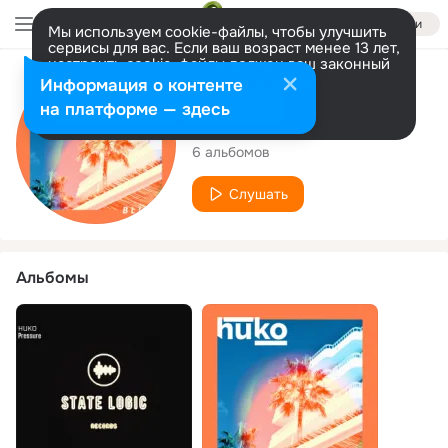
Войти
Мы используем cookie-файлы, чтобы улучшить
сервисы для вас. Если ваш возраст менее 13 лет,
настроить cookie-файлы должен ваш законный
представитель.
Больше информации
Исполнитель
Информация о контенте
Разрешить все
Настроить
на платформе — здесь
Huko
6 альбомов
Слушать
Альбомы