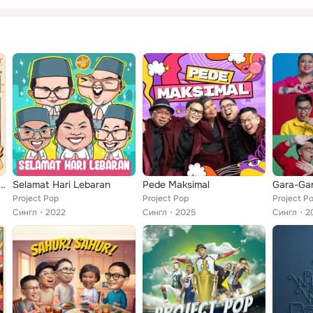
at Birthday (Reimagined)
Selamat Hari Lebaran
Pede Maksimal
Gara-Ga
Project Pop
Project Pop
Project P
Сингл
2022
Сингл
2025
Сингл
2