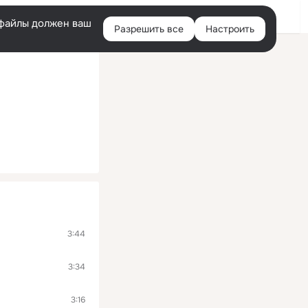
Помощь
Войти
й
e-файлы должен ваш
Разрешить все
Настроить
Правая
колонка
3:44
3:34
3:16