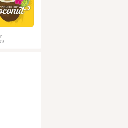
op
018