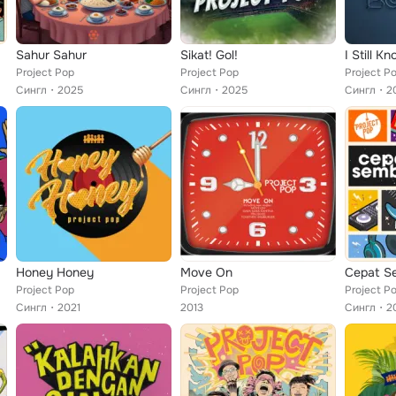
Sahur Sahur
Sikat! Gol!
Project Pop
Project Pop
Project P
Сингл
2025
Сингл
2025
Сингл
2
Honey Honey
Move On
Cepat S
Project Pop
Project Pop
Project P
Сингл
2021
2013
Сингл
2