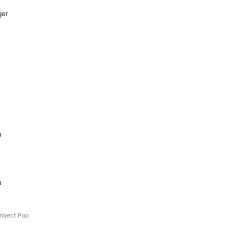
ger
a
a
roject Pop