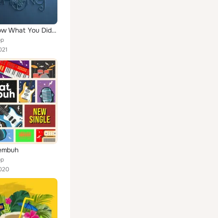
I Still Know What You Did When You Bohong
op
021
embuh
op
020