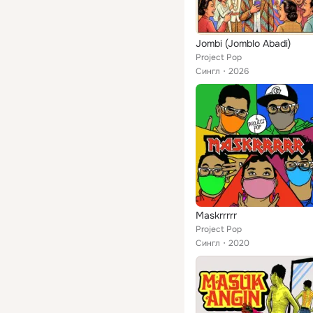
Jombi (Jomblo Abadi)
Project Pop
Сингл
2026
Maskrrrrr
Project Pop
Сингл
2020