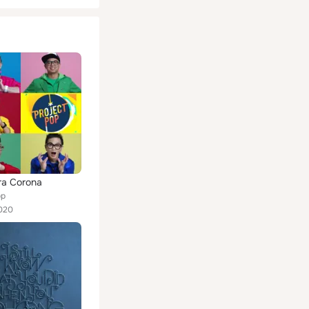
ra Corona
op
020