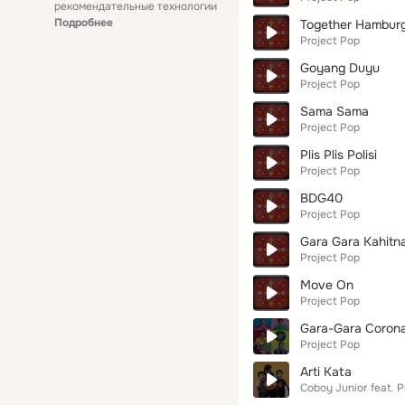
рекомендательные технологии
Подробнее
Together Hambur
Project Pop
Goyang Duyu
Project Pop
Sama Sama
Project Pop
Plis Plis Polisi
Project Pop
BDG40
Project Pop
Gara Gara Kahitn
Project Pop
Move On
Project Pop
Gara-Gara Coron
Project Pop
Arti Kata
Coboy Junior
feat.
P