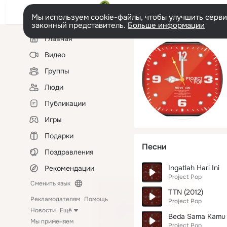
Мы используем cookie-файлы, чтобы улучшить сервис
законный представитель.
Больше информации
Левая
Главная
колонка
Видео
Группы
Люди
Публикации
Игры
Подарки
Песни
Поздравления
Ingatlah Hari Ini
Рекомендации
Project Pop
Сменить язык
TTN (2012)
Рекламодателям
Помощь
Project Pop
Новости
Ещё
Beda Sama Kamu
Мы применяем
Project Pop