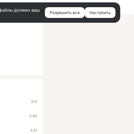
Помощь
Войти
й
e-файлы должен ваш
Разрешить все
Настроить
Правая
колонка
3:13
2:40
3:27