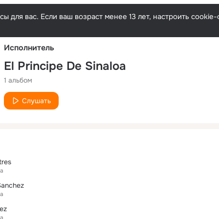
Русски
ы для вас. Если ваш возраст менее 13 лет, настроить cooki
Исполнитель
El Principe De Sinaloa
1 альбом
Слушать
tres
oa
 Sanchez
oa
rez
oa