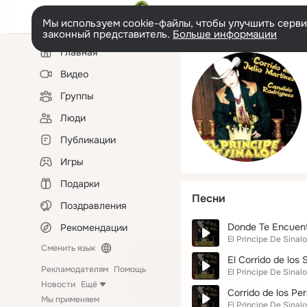
Мы используем cookie-файлы, чтобы улучшить сервис
законный представитель.
Больше информации
Левая
Главная
колонка
Видео
Группы
Люди
Публикации
Игры
Подарки
Песни
Поздравления
Donde Te Encuen
Рекомендации
El Principe De Sinal
Сменить язык
El Corrido de los
Рекламодателям
Помощь
El Principe De Sinal
Новости
Ещё
Corrido de los Pe
Мы применяем
El Principe De Sinal