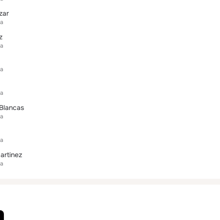
zar
oa
z
oa
oa
oa
 Blancas
oa
oa
artinez
oa