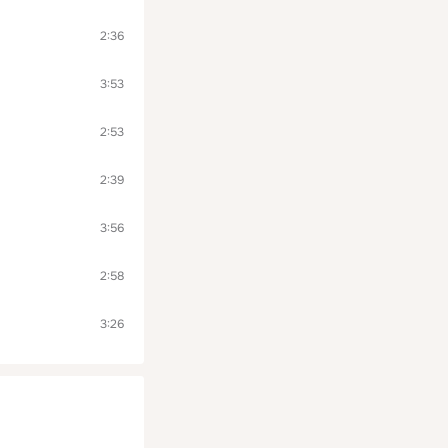
2:36
3:53
2:53
2:39
3:56
2:58
3:26