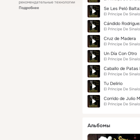
рекомендательные технологии
Подробнее
Se Les Peló Balta
El Principe De Sinal
Cándido Rodrigue
El Principe De Sinal
Cruz de Madera
El Principe De Sinal
Un Día Con Otro
El Principe De Sinal
Caballo de Patas
El Principe De Sinal
Tu Delirio
El Principe De Sinal
Corrido de Julio M
El Principe De Sinal
Альбомы