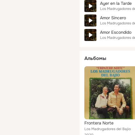
Ayer en la Tarde
Los Madrugadores de
Amor Sincero
Los Madrugadores de
Amor Escondido
Los Madrugadores de
Альбомы
Frontera Norte
Los Madrugadores del Bajio