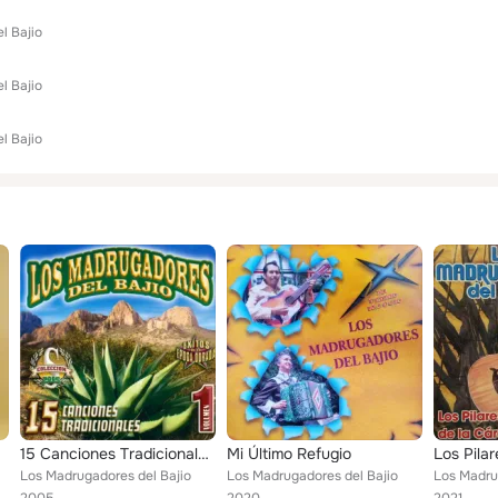
l Bajio
l Bajio
l Bajio
15 Canciones Tradicionales, Vol. 1
Mi Último Refugio
Los Pilar
Los Madrugadores del Bajio
Los Madrugadores del Bajio
Los Madru