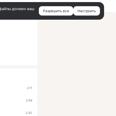
Помощь
Войти
й
e-файлы должен ваш
Разрешить все
Настроить
Правая
колонка
2:17
2:59
2:30