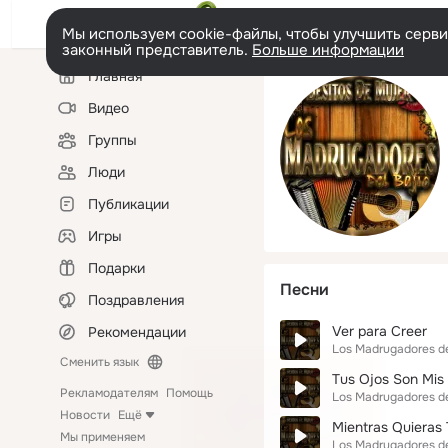
Мы используем cookie-файлы, чтобы улучшить сервис
законный представитель.
Больше информации
Левая
Главная
колонка
Видео
Группы
Люди
Публикации
Игры
Подарки
Песни
Поздравления
Ver para Creer
Рекомендации
Los Madrugadores de
Сменить язык
Tus Ojos Son Mis
Рекламодателям
Помощь
Los Madrugadores de
Новости
Ещё
Mientras Quieras
Мы применяем
Los Madrugadores de