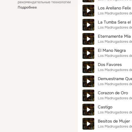
рекомендательные технологии
Подробнее
Los Arellano Felix
Los Madrugadores de
La Tumba Sera el 
Los Madrugadores de
Eternamente Mia
Los Madrugadores de
El Mano Negra
Los Madrugadores de
Dos Favores
Los Madrugadores de
Demuestrame Que
Los Madrugadores de
Corazon de Oro
Los Madrugadores de
Castigo
Los Madrugadores de
Besitos de Mujer
Los Madrugadores de