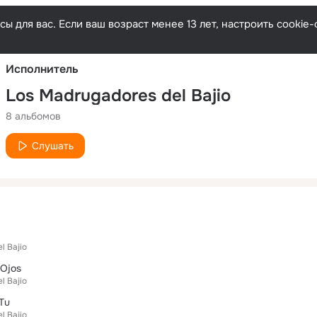
Русски
ы для вас. Если ваш возраст менее 13 лет, настроить cooki
Исполнитель
Los Madrugadores del Bajio
8 альбомов
Слушать
l Bajio
 Ojos
l Bajio
 Tu
l Bajio