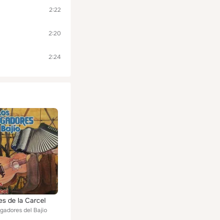
2:22
2:20
2:24
es de la Carcel
gadores del Bajio