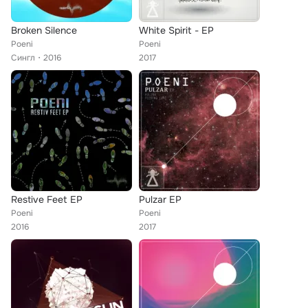
Broken Silence
White Spirit - EP
Poeni
Poeni
Сингл
2016
2017
Restive Feet EP
Pulzar EP
Poeni
Poeni
2016
2017