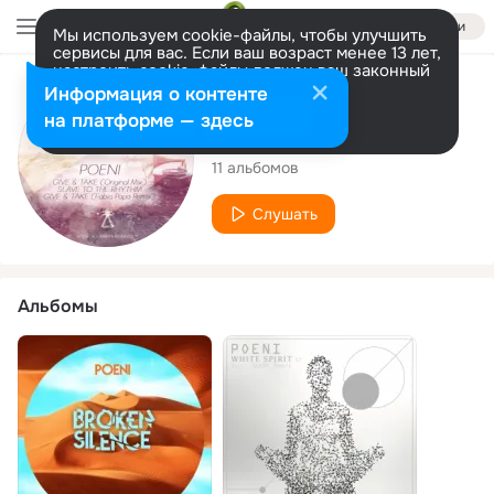
Войти
Мы используем cookie-файлы, чтобы улучшить
сервисы для вас. Если ваш возраст менее 13 лет,
настроить cookie-файлы должен ваш законный
представитель.
Больше информации
Исполнитель
Информация о контенте
Разрешить все
Настроить
на платформе — здесь
Poeni
11 альбомов
Слушать
Альбомы