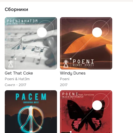
Сборники
Get That Coke
Windy Dunes
Poeni & Hat3m
Poeni
Сингл
2017
2017