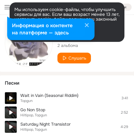
Войти
Мы используем cookie-файлы, чтобы улучшить
сервисы для вас. Если ваш возраст менее 13 лет,
настроить cookie-файлы должен ваш законный
представитель.
Больше информации
Исполнитель
Информация о контенте
Разрешить все
Настроить
на платформе — здесь
Topgun
2 альбома
Слушать
Песни
Wait in Vain (Seasonal Riddim)
3:41
Topgun
Go Non Stop
2:52
Hiltipop
Topgun
Saturday Night Transistor
4:29
Hiltipop
Topgun