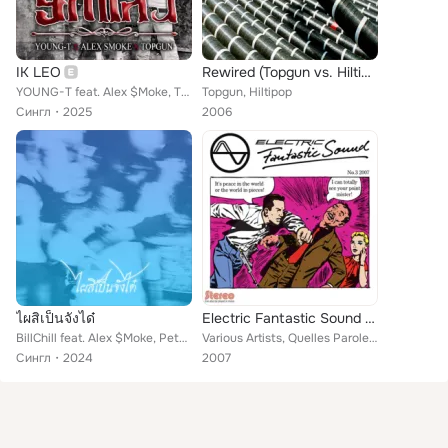
IK LEO
Rewired (Topgun vs. Hiltipop)
YOUNG-T feat. Alex $Moke, TOPGUN
Topgun, Hiltipop
Сингл
2025
2006
ไผสิเป็นจังได๋
Electric Fantastic Sound No.3 2007
BillChill feat. Alex $Moke, Peter Zen, SUPER-FLOW, TOPGUN, 4TWOK, FBK420, PXLM ZONEJONE
Various Artists, Quelles Paroles, The Thought Criminals, Citation : Obsolete, Social Ambitions, Voice Of Canvas, Basswood Dollie...
Сингл
2024
2007