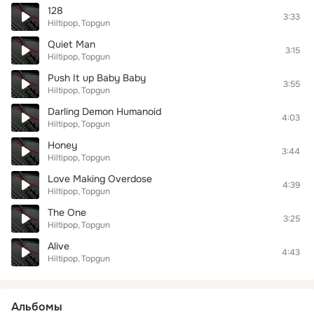
128
3:33
Hiltipop
Topgun
Quiet Man
3:15
Hiltipop
Topgun
Push It up Baby Baby
3:55
Hiltipop
Topgun
Darling Demon Humanoid
4:03
Hiltipop
Topgun
Honey
3:44
Hiltipop
Topgun
Love Making Overdose
4:39
Hiltipop
Topgun
The One
3:25
Hiltipop
Topgun
Alive
4:43
Hiltipop
Topgun
Альбомы