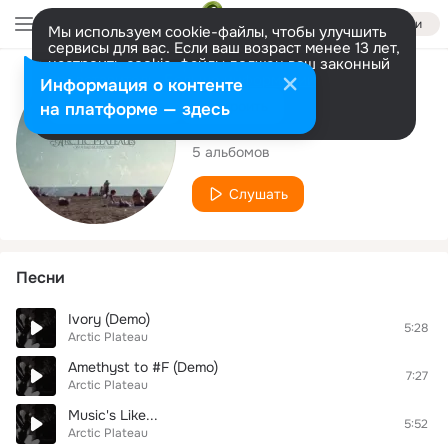
Войти
Мы используем cookie-файлы, чтобы улучшить
сервисы для вас. Если ваш возраст менее 13 лет,
настроить cookie-файлы должен ваш законный
представитель.
Больше информации
Исполнитель
Информация о контенте
Разрешить все
Настроить
на платформе — здесь
Arctic Plateau
5 альбомов
Слушать
Песни
Ivory (Demo)
5:28
Arctic Plateau
Amethyst to #F (Demo)
7:27
Arctic Plateau
Music's Like...
5:52
Arctic Plateau