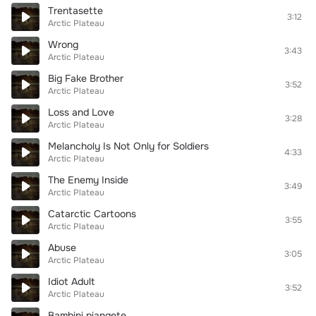
Trentasette
3:12
Arctic Plateau
Wrong
3:43
Arctic Plateau
Big Fake Brother
3:52
Arctic Plateau
Loss and Love
3:28
Arctic Plateau
Melancholy Is Not Only for Soldiers
4:33
Arctic Plateau
The Enemy Inside
3:49
Arctic Plateau
Catarctic Cartoons
3:55
Arctic Plateau
Abuse
3:05
Arctic Plateau
Idiot Adult
3:52
Arctic Plateau
Bambini piangete