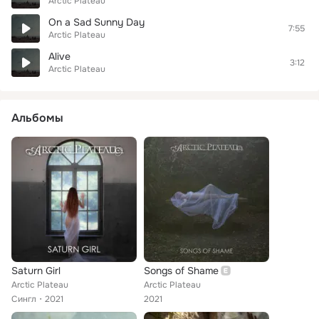
Arctic Plateau
On a Sad Sunny Day
7:55
Arctic Plateau
Alive
3:12
Arctic Plateau
Альбомы
Saturn Girl
Songs of Shame
Arctic Plateau
Arctic Plateau
Сингл
2021
2021