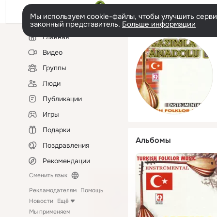
Мы используем cookie-файлы, чтобы улучшить сервис
законный представитель.
Больше информации
Левая
Главная
колонка
Видео
Группы
Люди
Публикации
Игры
Подарки
Альбомы
Поздравления
Рекомендации
Сменить язык
Рекламодателям
Помощь
Новости
Ещё
Мы применяем