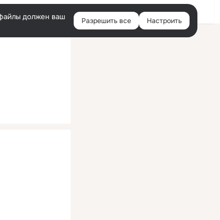
Помощь
Войти
й
e-файлы должен ваш
Разрешить все
Настроить
Правая
колонка