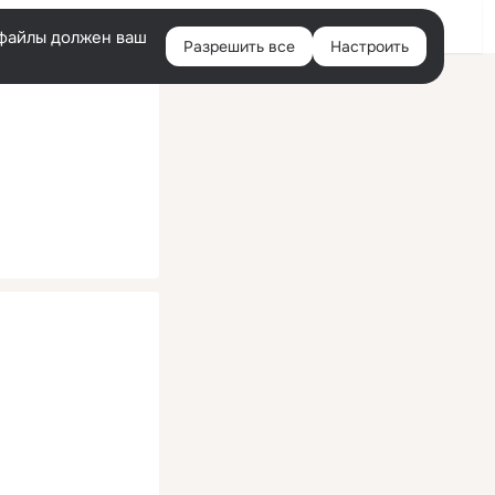
Помощь
Войти
й
e-файлы должен ваш
Разрешить все
Настроить
Правая
колонка