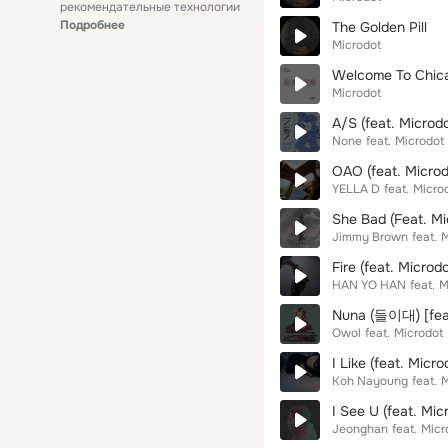
рекомендательные технологии
Подробнее
The Golden Pill
Microdot
Welcome To Chicag
Microdot
A/S (feat. Microdo
None
feat.
Microdot
OAO (feat. Microd
YELLA D
feat.
Micro
She Bad (Feat. Mi
Jimmy Brown
feat.
M
Fire (feat. Microdo
HAN YO HAN
feat.
M
Nuna (들이대) [feat
Owol
feat.
Microdot
I Like (feat. Micro
Koh Nayoung
feat.
M
I See U (feat. Mic
Jeonghan
feat.
Micr