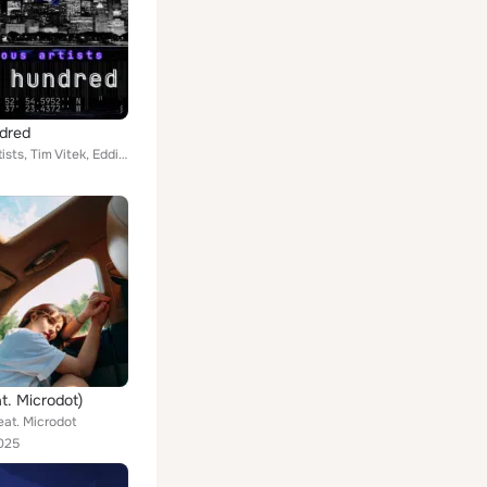
dred
Various Artists, Tim Vitek, Eddie Riot, Sirius Brown, Backwards Compatible, Slobodan, AFTR, Brandon DeCarlo, Andrei Morant, Viad...
t. Microdot)
eat. Microdot
025