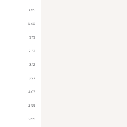
6:15
6:40
3:13
2:57
3:12
3:27
4:07
2:58
2:55