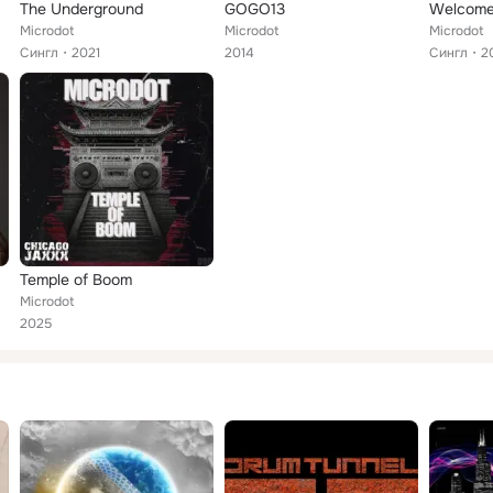
The Underground
GOGO13
Welcome
Microdot
Microdot
Microdot
Сингл
2021
2014
Сингл
2
Temple of Boom
Microdot
2025