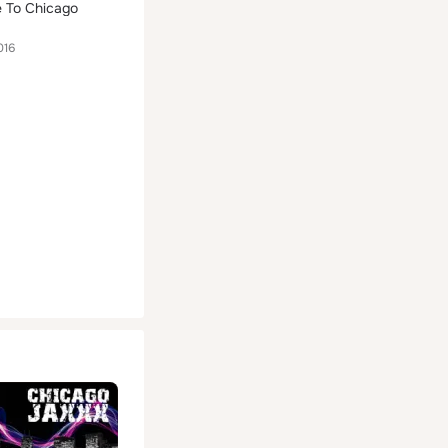
 To Chicago
016