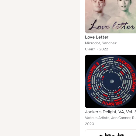
Love Letter
Microdot, Sanchez
Сингл
2022
Jacker's Delight, VA, Vol. 
Various Artists, Jon Connor, RRKS, DJ Ze MigL, DJ D ReDD, Alavux, Microdot, Gabri
2020