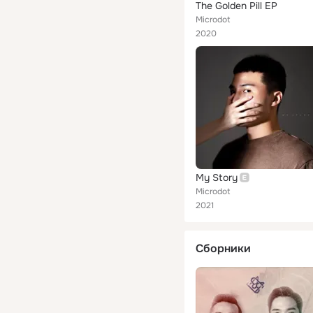
The Golden Pill EP
Microdot
2020
My Story
Microdot
2021
Сборники