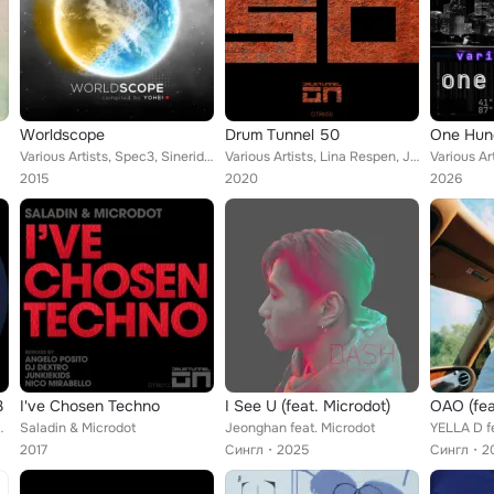
Worldscope
Drum Tunnel 50
One Hun
Various Artists, Spec3, Sinerider, Hypnoise, Plasmotek, K.I.M., Mindfold, Intelligence, Materia, Ital, Microdot, Spun Out, Neuro...
Various Artists, Lina Respen, JC Delacruz, Dpech Music, MassRuggiero, MaurizioG, Shenko, Saladin, Prosdo, Angelo Posito, Aliens ...
2015
2020
2026
3
I've Chosen Techno
I See U (feat. Microdot)
OAO (fea
el Palomo, DJ Hansz, Josh Moseley, Chance McDer...
Saladin & Microdot
Jeonghan feat. Microdot
YELLA D f
2017
Сингл
2025
Сингл
2