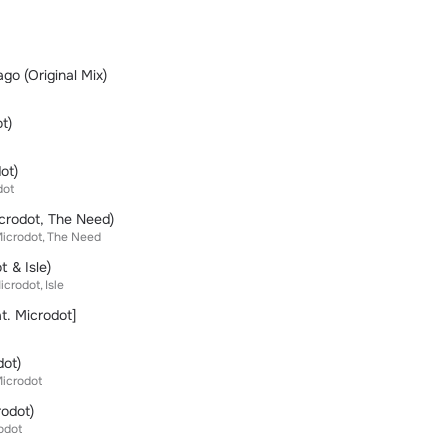
o (Original Mix)
t)
ot)
dot
crodot, The Need)
icrodot
The Need
t & Isle)
icrodot
Isle
. Microdot]
dot)
icrodot
rodot)
odot