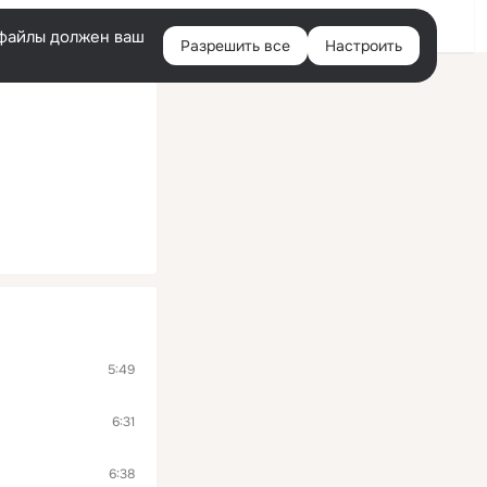
Помощь
Войти
й
e-файлы должен ваш
Разрешить все
Настроить
Правая
колонка
5:49
6:31
6:38