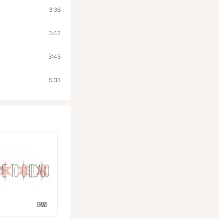
3:36
3:42
3:43
5:33