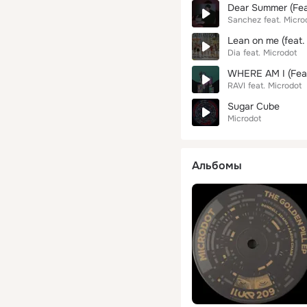
Dear Summer (Fea
Sanchez
feat.
Micro
Lean on me (feat.
Dia
feat.
Microdot
WHERE AM I (Fea
RAVI
feat.
Microdot
Sugar Cube
Microdot
Альбомы