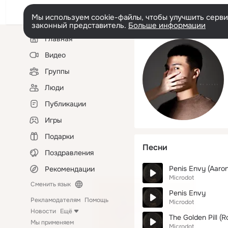
Мы используем cookie-файлы, чтобы улучшить сервис
законный представитель.
Больше информации
Левая
Главная
колонка
Видео
Группы
Люди
Публикации
Игры
Подарки
Песни
Поздравления
Penis Envy (Aaro
Рекомендации
Microdot
Сменить язык
Penis Envy
Рекламодателям
Помощь
Microdot
Новости
Ещё
The Golden Pill (
Мы применяем
Microdot