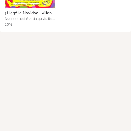
¡ Llegó la Navidad ! Villancicos Inéditos
Duendes del Guadalquivir, Requiebros, Zafiro, Quejio, Camino y Compás, Eva y Manuel, Algarabia, Manuel Orta, Ecos de las Marisma...
2016