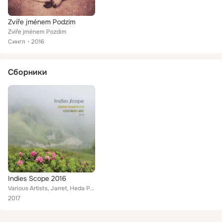
Zvíře jménem Podzim
Zvíře jménem Pozdim
Сингл
2016
Сборники
Indies Scope 2016
Various Artists, Jarret, Heda Pěňová, Jitka Šuranská Trio, Cermaque, The Odd Gifts, MYDY, Beata Bocek, Tomáš Kočko & Orchestr, I...
2017