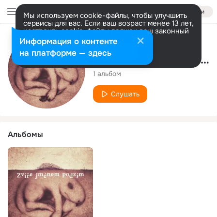
Войти
Мы используем cookie-файлы, чтобы улучшить
сервисы для вас. Если ваш возраст менее 13 лет,
настроить cookie-файлы должен ваш законный
представитель.
Больше информации
Исполнитель
Информация о контенте
Разрешить все
Настроить
на платформе — здесь
Zvíře jménem Pozdim
1 альбом
Слушать
Альбомы