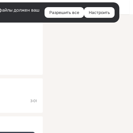
Помощь
Войти
й
e-файлы должен ваш
Разрешить все
Настроить
Правая
колонка
3:01