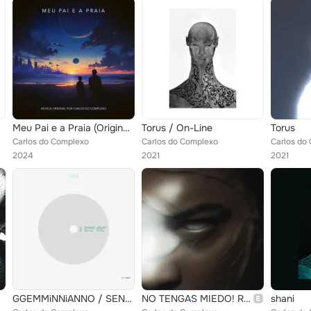
Meu Pai e a Praia (Original Motion Picture Soundtrack)
Torus / On-Line
Torus
Carlos do Complexo
Carlos do Complexo
Carlos do
2024
2021
2021
GGEMMiNNiANNO / SENTiNELESYS
NO TENGAS MIEDO! REMiXEXS!
shani