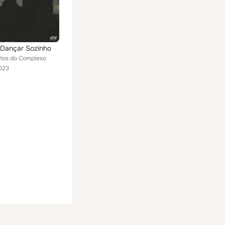
 Dançar Sozinho
los do Complexo
023