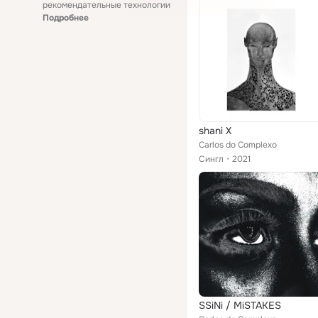
рекомендательные технологии
Подробнее
shani X
Carlos do Complexo
Сингл
2021
SSiNi / MiSTAKES