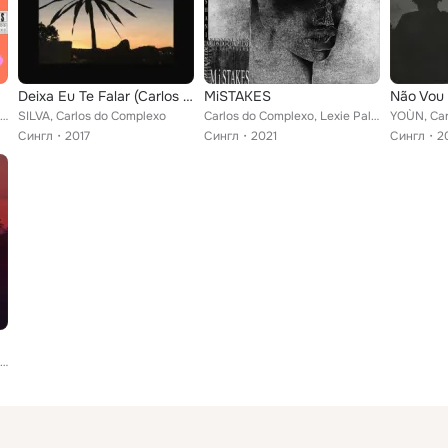
Deixa Eu Te Falar (Carlos do Complexo Remix)
MiSTAKES
Não Vou
WES, Yure IDD, Carlos do Complexo
SILVA, Carlos do Complexo
Carlos do Complexo, Lexie Palms
YOÙN, Car
Сингл
2017
Сингл
2021
Сингл
2
Fran, Carlos do Complexo, Bibi Caetano