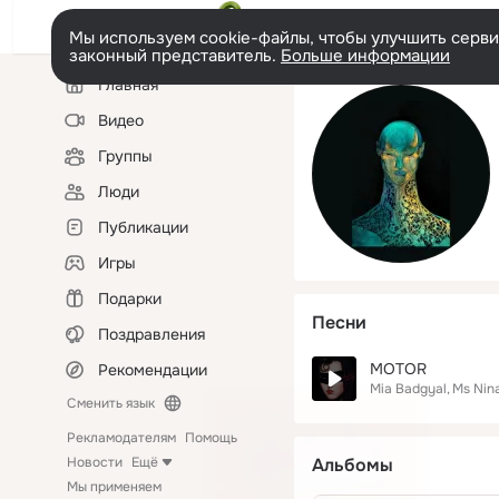
Мы используем cookie-файлы, чтобы улучшить сервис
законный представитель.
Больше информации
Левая
Главная
колонка
Видео
Группы
Люди
Публикации
Игры
Подарки
Песни
Поздравления
MOTOR
Рекомендации
Mia Badgyal
Ms Nin
Сменить язык
Рекламодателям
Помощь
Новости
Ещё
Альбомы
Мы применяем