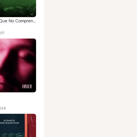
Fuerzas Que No Comprendes
017
024