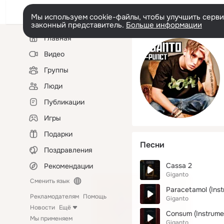
Мы используем cookie-файлы, чтобы улучшить сервис
законный представитель.
Больше информации
Левая
Главная
колонка
Видео
Группы
Люди
Публикации
Игры
Подарки
Песни
Поздравления
Cassa 2
Рекомендации
Giganto
Сменить язык
Paracetamol (Inst
Рекламодателям
Помощь
Giganto
Новости
Ещё
Consum (Instrume
Мы применяем
Giganto