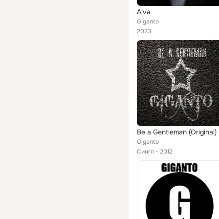
Alva
Giganto
2023
Be a Gentleman (Original)
Giganto
Сингл
2012