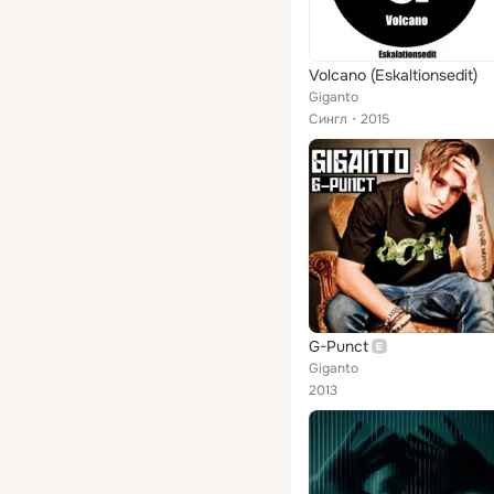
Volcano (Eskaltionsedit)
Giganto
Сингл
2015
G-Punct
Giganto
2013