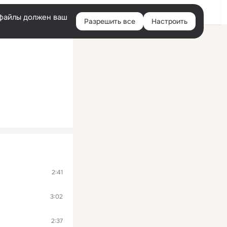
Помощь
Войти
й
e-файлы должен ваш
Разрешить все
Настроить
Правая
колонка
2:41
3:02
2:37