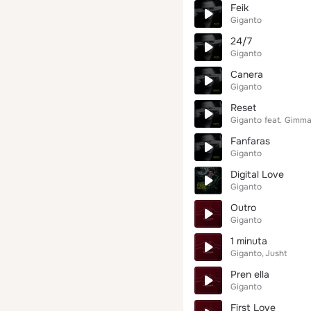
Feik
Giganto
24/7
Giganto
Canera
Giganto
Reset
Giganto
feat.
Gimm
Fanfaras
Giganto
Digital Love
Giganto
Outro
Giganto
1 minuta
Giganto
Jusht
Pren ella
Giganto
First Love