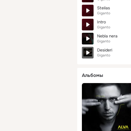
Steilas
Giganto
Intro
Giganto
Nebla nera
Giganto
Desideri
Giganto
Альбомы