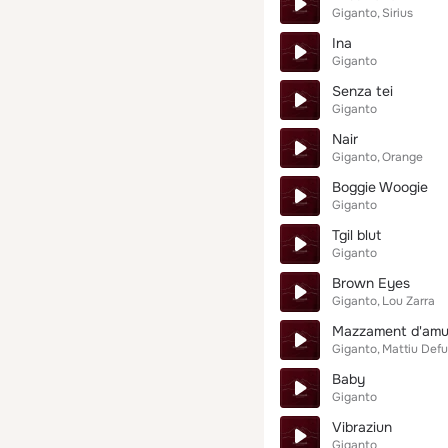
Giganto
Sirius
Ina
Giganto
Senza tei
Giganto
Nair
Giganto
Orange
Boggie Woogie
Giganto
Tgil blut
Giganto
Brown Eyes
Giganto
Lou Zarra
Mazzament d'amu
Giganto
Mattiu Def
Baby
Giganto
Vibraziun
Giganto