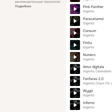
рекомендательные технологии
Подробнее
Pink Panther
Giganto
Paracetamol
Giganto
Consum
Giganto
Finito
Giganto
Numero
Giganto
Amur digitala
Giganto
Calandaboi
Fanfaras 2.0
Giganto
Clique 713
J
Wygd
Giganto
Inferno
Giganto