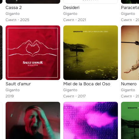
Cassa 2
Desideri
Paracet
Giganto
Giganto
Giganto
Сингл
2025
Сингл
2021
Сингл
2
Sault d'amur
Miel de la Boca del Oso
Numero
Giganto
Giganto
Giganto
2019
Сингл
2017
Сингл
2