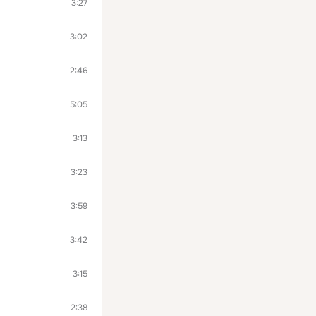
3:27
3:02
2:46
5:05
3:13
3:23
3:59
3:42
3:15
2:38