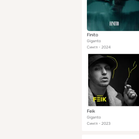
Finito
Giganto
Сингл
2024
Feik
Giganto
Сингл
2023