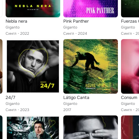
Nebla nera
Pink Panther
Giganto
Giganto
Giganto
Сингл
2022
Сингл
2024
Сингл
2
24/7
Látigo Canta
Consum
Giganto
Giganto
Giganto
Сингл
2023
2017
Сингл
2