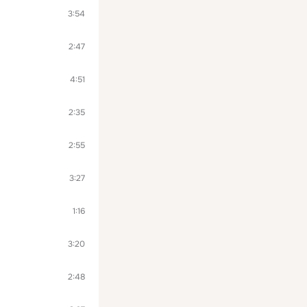
3:54
2:47
4:51
2:35
2:55
3:27
1:16
3:20
2:48