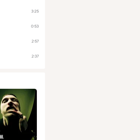
3:25
0:53
2:57
2:37