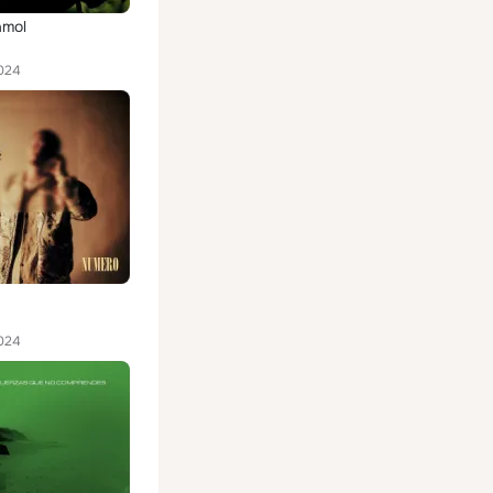
amol
024
024