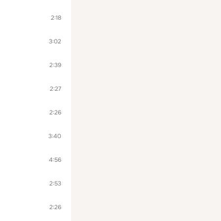
2:18
3:02
2:39
2:27
2:26
3:40
4:56
2:53
2:26