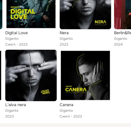
Digital Love
Nera
Berlin&R
Giganto
Giganto
Giganto
Сингл
2023
2023
2024
L'alva nera
Canera
Giganto
Giganto
2023
Сингл
2023