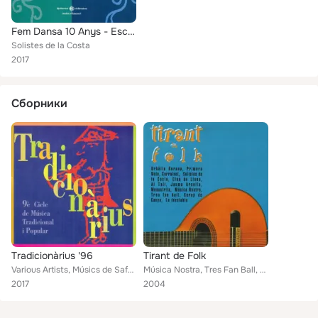
Fem Dansa 10 Anys - Escoltem, Ballem i Improvisem
Solistes de la Costa
2017
Сборники
Tradicionàrius '96
Tirant de Folk
Various Artists, Músics de Safeu, Rah-Mon Roma, Els Ministril del Rosselló, Capità Catalunya, Sac i Tombo, Clau de Lluna, Lo Can...
Música Nostra, Tres Fan Ball, Xarop de Canya, La Inestable, Urbalia Rurana, Primera Nota, Carraixet, Solistes de la Costa, Clau ...
2017
2004