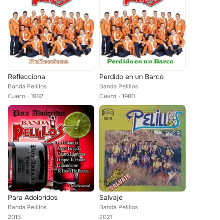
Reflecciona
Perdido en un Barco
Banda Pelillos
Banda Pelillos
Сингл
1982
Сингл
1980
Para Adoloridos
Salvaje
Banda Pelillos
Banda Pelillos
2015
2021