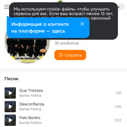
Войти
Мы используем cookie-файлы, чтобы улучшить
сервисы для вас. Если ваш возраст менее 13 лет,
настроить cookie-файлы должен ваш законный
представитель.
Больше информации
Исполнитель
Информация о контенте
Разрешить все
Настроить
на платформе — здесь
Banda Pelillos
30 альбомов
Слушать
Песни
Que Tristeza
1:57
Banda Pelillos
Desconfianza
1:40
Banda Pelillos
Palo Bonito
3:22
Banda Pelillos