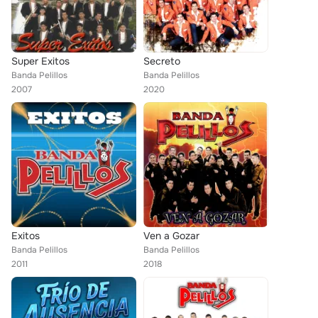
Super Exitos
Secreto
Banda Pelillos
Banda Pelillos
2007
2020
Exitos
Ven a Gozar
Banda Pelillos
Banda Pelillos
2011
2018