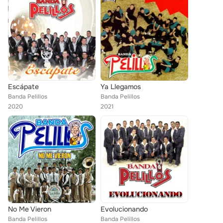
Escápate
Ya Llegamos
Banda Pelillos
Banda Pelillos
2020
2021
No Me Vieron
Evolucionando
Banda Pelillos
Banda Pelillos