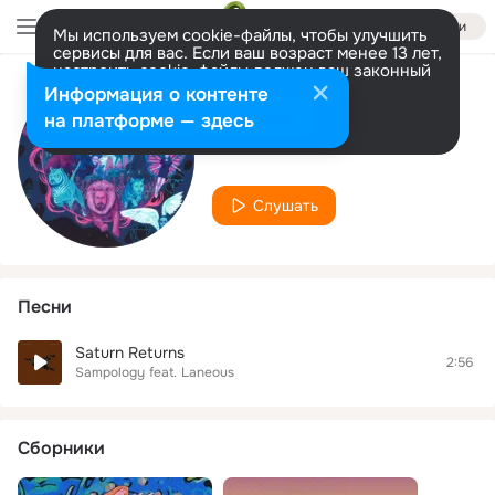
Войти
Мы используем cookie-файлы, чтобы улучшить
сервисы для вас. Если ваш возраст менее 13 лет,
настроить cookie-файлы должен ваш законный
представитель.
Больше информации
Информация о контенте
Исполнитель
Разрешить все
Настроить
на платформе — здесь
Laneous
Слушать
Песни
Saturn Returns
2:56
Sampology
feat.
Laneous
Сборники