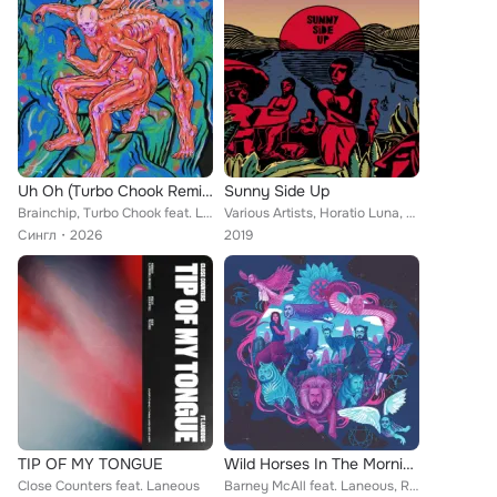
Uh Oh (Turbo Chook Remix)
Sunny Side Up
Brainchip, Turbo Chook feat. Laneous, Simon Mavin, Alon Ilsar
Various Artists, Horatio Luna, Laneous, Dufresne, Audrey Powne, Zeitgeist Freedom Energy Exchange, Silentjay, Allysha Joy, Phil ...
Сингл
2026
2019
TIP OF MY TONGUE
Wild Horses In The Morning Sky
Close Counters feat. Laneous
Barney McAll feat. Laneous, Rita Satch