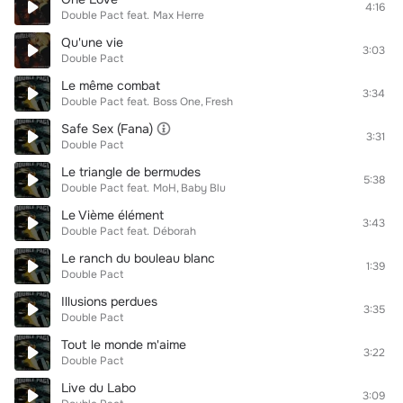
4:16
Double Pact
feat.
Max Herre
Qu'une vie
3:03
Double Pact
Le même combat
3:34
Double Pact
feat.
Boss One
Fresh
Safe Sex (Fana)
3:31
Double Pact
Le triangle de bermudes
5:38
Double Pact
feat.
MoH
Baby Blu
Le Vième élément
3:43
Double Pact
feat.
Déborah
Le ranch du bouleau blanc
1:39
Double Pact
Illusions perdues
3:35
Double Pact
Tout le monde m'aime
3:22
Double Pact
Live du Labo
3:09