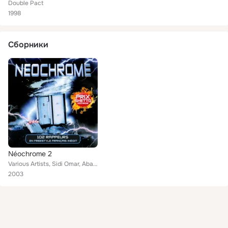
Double Pact
1998
Сборники
Néochrome 2
Various Artists, Sidi Omar, Abalone, Alibi Montana, Les Rois De L'Assos, Duñe, Diam's, Chiens De Paille, Dyslexie, Scred Connexi...
2003