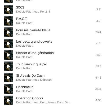
Double Pact
3003
3:21
Double Pact
feat.
Per 2 III
P.A.C.T.
3:21
Double Pact
Pour ma planète bleue
2:24
Double Pact
Les yeux grand ouverts
4:41
Double Pact
Mentor d'une génération
2:52
Double Pact
Tout l'amour que j'ai
3:23
Double Pact
Si J'avais Du Cash
4:45
Double Pact
feat.
Déborah
Flashbacks
3:24
Double Pact
Opération Condor
4:55
Double Pact
feat.
Kery James
Dany Dan