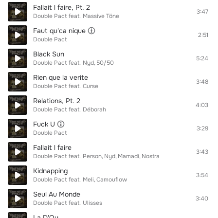
Fallait l faire, Pt. 2
3:47
Double Pact
feat.
Massive Töne
Faut qu'ca nique
2:51
Double Pact
Black Sun
5:24
Double Pact
feat.
Nyd
50/50
Rien que la verite
3:48
Double Pact
feat.
Curse
Relations, Pt. 2
4:03
Double Pact
feat.
Déborah
Fuck U
3:29
Double Pact
Fallait l faire
3:43
Double Pact
feat.
Person
Nyd
Mamadi
Nostra
Kidnapping
3:54
Double Pact
feat.
Meli
Camouflow
Seul Au Monde
3:40
Double Pact
feat.
Ulisses
La D'Ou