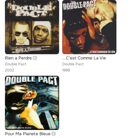
Rien a Perdre
...C'est Comme La Vie
Double Pact
Double Pact
2002
1999
Pour Ma Planete Bleue