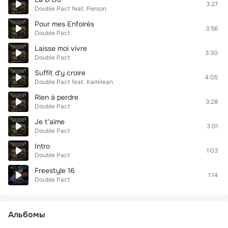
3:27
Double Pact
feat.
Person
Pour mes Enfoirés
3:56
Double Pact
Laisse moi vivre
3:30
Double Pact
Suffit d'y croire
4:05
Double Pact
feat.
Kamilean
Rien à perdre
3:28
Double Pact
Je t'aime
3:01
Double Pact
Intro
1:03
Double Pact
Freestyle 16
1:14
Double Pact
Альбомы