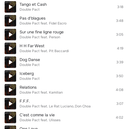
Tango et Cash
3:18
Double Pact
Pas d'blagues
3:48
Double Pact
feat.
Fidel Escro
Sur une fine ligne rouge
3:05
Double Pact
feat.
Person
H H Far West
4:19
Double Pact
feat.
Pit Baccardi
Dog Danse
3:39
Double Pact
Iceberg
3:50
Double Pact
Relations
4:08
Double Pact
feat.
Kamilian
F.F.F.
3:07
Double Pact
feat.
Le Rat Luciano
Don Choa
C'est comme la vie
4:02
Double Pact
feat.
Ulisses
One Love