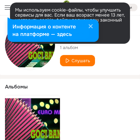
Войти
Мы используем cookie-файлы, чтобы улучшить
сервисы для вас. Если ваш возраст менее 13 лет,
настроить cookie-файлы должен ваш законный
представитель.
Больше информации
Исполнитель
Информация о контенте
Разрешить все
Настроить
на платформе — здесь
Goci band
1 альбом
Слушать
Альбомы